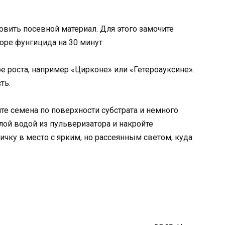
овить посевной материал. Для этого замочите
оре фунгицида на 30 минут
е роста, например «Цирконе» или «Гетероауксине».
ть.
е семена по поверхности субстрата и немного
плой водой из пульверизатора и накройте
ичку в место с ярким, но рассеянным светом, куда