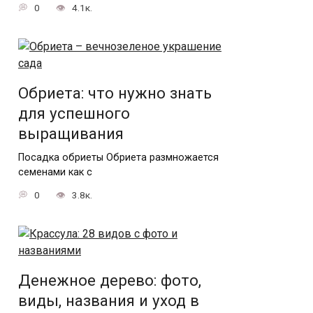
0
4.1к.
Обриета: что нужно знать
для успешного
выращивания
Посадка обриеты Обриета размножается
семенами как с
0
3.8к.
Денежное дерево: фото,
виды, названия и уход в