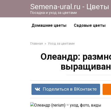
Перейти
Semena-ural.ru - Цветы
к
Посадка и уход за цветами
контенту
Домашние цветы
Садовые цветы
Главная
»
Уход за цветами
Олеандр: размн
выращивани
Поделиться в ВКонтакте