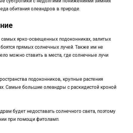
вые субтропики с недолгими понижениями зимних
реда обитания олеандров в природе.
ение
а самых ярко-освещенных подоконниках, залитых
 боятся прямых солнечных лучей. Также им не
мело можно ставить в места, где солнечные лучи
ространства подоконников, крупные растения
ах. Самые большие олеандры с раскидистой кроной
драм будет недоставать солнечного света, поэтому
нии при помощи фитоламп.