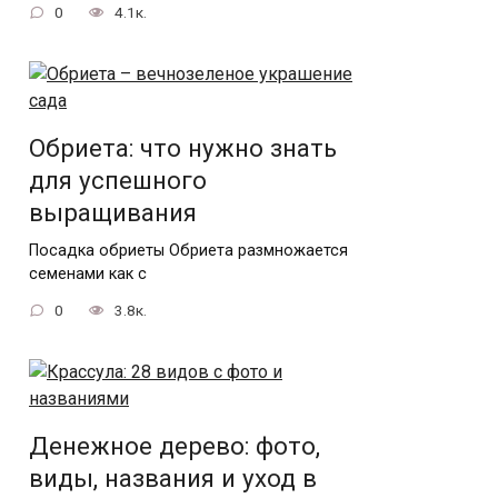
0
4.1к.
Обриета: что нужно знать
для успешного
выращивания
Посадка обриеты Обриета размножается
семенами как с
0
3.8к.
Денежное дерево: фото,
виды, названия и уход в