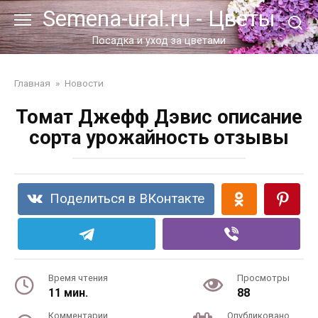
Перейти
Semena-ural.ru - Цветы
к
контенту
Посадка и уход за цветами
Главная
»
Новости
Томат Джефф Дэвис описание
сорта урожайность отзывы
Поделиться в ВКонтакте
Время чтения
Просмотры
11 мин.
88
Комментарии
Опубликовано