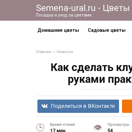
Перейти
Semena-ural.ru - Цветы
к
Посадка и уход за цветами
контенту
Домашние цветы
Садовые цветы
Главная
»
Новости
Как сделать кл
руками прак
Поделиться в ВКонтакте
Время чтения
Просмотры
17 мин.
54