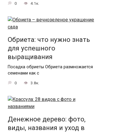
0
4.1к.
Обриета: что нужно знать
для успешного
выращивания
Посадка обриеты Обриета размножается
семенами как с
0
3.8к.
Денежное дерево: фото,
виды, названия и уход в