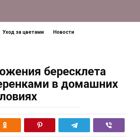
Уход за цветами
Новости
ожения бересклета
еренками в домашних
ловиях