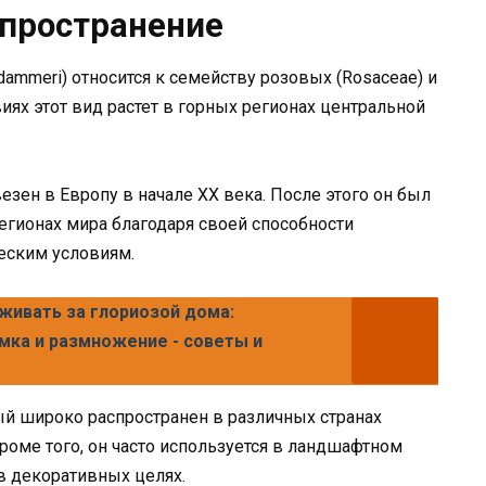
спространение
dammeri) относится к семейству розовых (Rosaceae) и
виях этот вид растет в горных регионах центральной
зен в Европу в начале XX века. После этого он был
гионах мира благодаря своей способности
еским условиям.
аживать за глориозой дома:
мка и размножение - советы и
ый широко распространен в различных странах
роме того, он часто используется в ландшафтном
в декоративных целях.