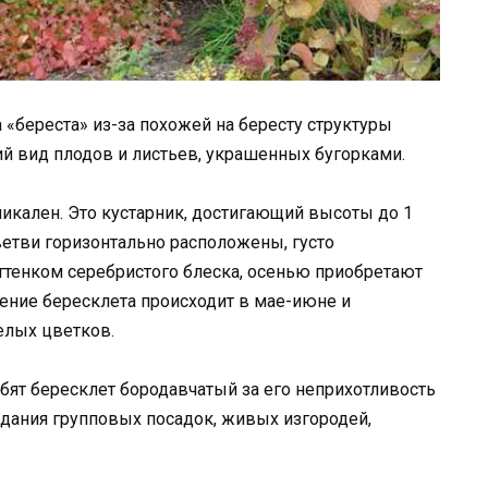
 «береста» из-за похожей на бересту структуры
й вид плодов и листьев, украшенных бугорками.
икален. Это кустарник, достигающий высоты до 1
ветви горизонтально расположены, густо
оттенком серебристого блеска, осенью приобретают
ение бересклета происходит в мае-июне и
елых цветков.
ят бересклет бородавчатый за его неприхотливость
здания групповых посадок, живых изгородей,