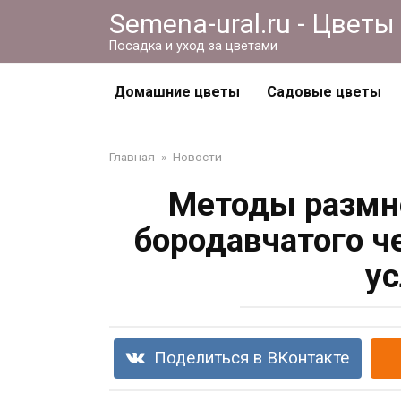
Перейти
Semena-ural.ru - Цветы
к
Посадка и уход за цветами
контенту
Домашние цветы
Садовые цветы
Главная
»
Новости
Методы размн
бородавчатого ч
ус
Поделиться в ВКонтакте