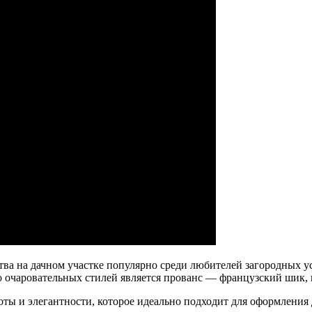
ва на дачном участке популярно среди любителей загородных ус
о очаровательных стилей является прованс — французский шик,
ты и элегантности, которое идеально подходит для оформления 