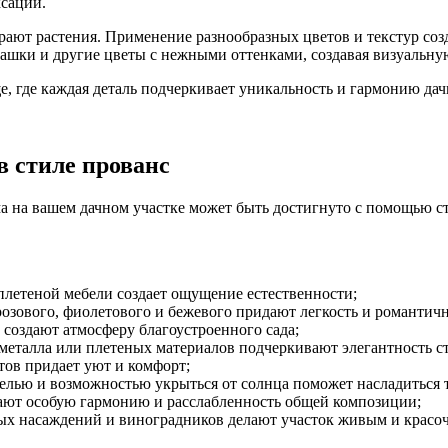
ксации.
рают растения. Применение разнообразных цветов и текстур соз
ашки и другие цветы с нежными оттенками, создавая визуальну
е, где каждая деталь подчеркивает уникальность и гармонию дач
 стиле прованс
 на вашем дачном участке может быть достигнуто с помощью ст
плетеной мебели создает ощущение естественности;
озового, фиолетового и бежевого придают легкость и романтичн
создают атмосферу благоустроенного сада;
 металла или плетеных материалов подчеркивают элегантность с
ов придает уют и комфорт;
белью и возможностью укрыться от солнца поможет насладиться
ют особую гармонию и расслабленность общей композиции;
еных насаждений и виноградников делают участок живым и красо