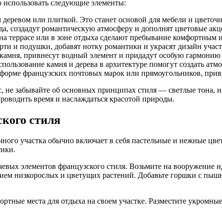
но использовать следующие элементы:
 деревом или плиткой. Это станет основой для мебели и цветоч
да, создадут романтическую атмосферу и дополнят цветовые акц
 на террасе или в зоне отдыха сделают пребывание комфортным 
рти и подушки, добавят нотку романтики и украсят дизайн участ
 камня, привнесут водный элемент и придадут особую гармонию
использование камня и дерева в архитектуре помогут создать а
орме французских почтовых марок или прямоугольников, привн
с, не забывайте об основных принципах стиля — светлые тона, 
проводить время и наслаждаться красотой природы.
кого стиля
ного участка обычно включает в себя пастельные и нежные цвет
тики.
чевых элементов французского стиля. Возьмите на вооружение 
ванием низкорослых и цветущих растений. Добавьте горшки с п
ртные места для отдыха на своем участке. Разместите укромные 