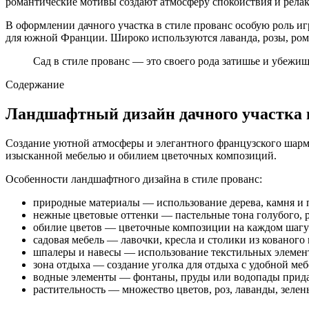
романтические мотивы создают атмосферу спокойствия и рела
В оформлении дачного участка в стиле прованс особую роль иг
для южной Франции. Широко используются лаванда, розы, ром
Сад в стиле прованс — это своего рода затишье и убежищ
Содержание
Ландшафтный дизайн дачного участка в
Создание уютной атмосферы и элегантного французского шарма
изысканной мебелью и обилием цветочных композиций.
Особенности ландшафтного дизайна в стиле прованс:
природные материалы — использование дерева, камня и 
нежные цветовые оттенки — пастельные тона голубого, р
обилие цветов — цветочные композиции на каждом шагу 
садовая мебель — лавочки, кресла и столики из кованого
шпалеры и навесы — использование текстильных элемент
зона отдыха — создание уголка для отдыха с удобной ме
водные элементы — фонтаны, пруды или водопады прида
растительность — множество цветов, роз, лаванды, зел