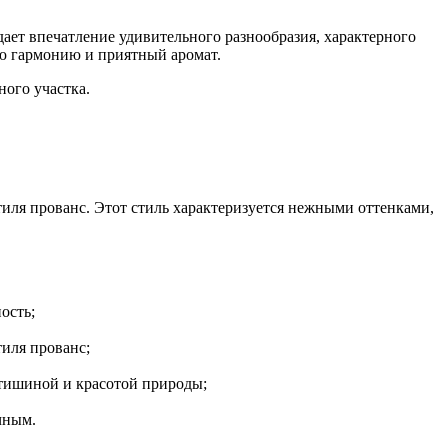
дает впечатление удивительного разнообразия, характерного
ю гармонию и приятный аромат.
ного участка.
иля прованс. Этот стиль характеризуется нежными оттенками,
ость;
тиля прованс;
 тишиной и красотой природы;
чным.