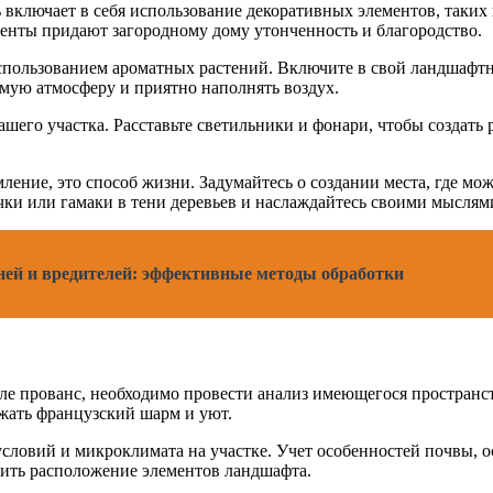
включает в себя использование декоративных элементов, таких 
енты придают загородному дому утонченность и благородство.
пользованием ароматных растений. Включите в свой ландшафтны
имую атмосферу и приятно наполнять воздух.
шего участка. Расставьте светильники и фонари, чтобы создат
ение, это способ жизни. Задумайтесь о создании места, где мо
ки или гамаки в тени деревьев и наслаждайтесь своими мыслям
ней и вредителей: эффективные методы обработки
ле прованс, необходимо провести анализ имеющегося пространст
жать французский шарм и уют.
словий и микроклимата на участке. Учет особенностей почвы, 
лить расположение элементов ландшафта.