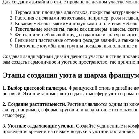
Для создания дизайна в стиле прованс на дачном участке мож
Терраса или площадка для отдыха, покрытая натуральным
Растения с нежными лепестками, например, розы и лаван
Кованая мебель с мягкими подушками и плетеная мебель
Текстильные элементы, такие как шпалеры, навесы, скате
Фонтан или небольшой пруд, созданные из натурального
Белые или пастельные оттенки фасадов зданий, а также 
Цветочные клумбы или группы посадок, выполненные в ф
Создавая ландшафтный дизайн дачного участка в стиле прован
вам создать гармоничное и уютное пространство, где приятно 
Этапы создания уюта и шарма французс
1. Выбор цветовой палитры.
Французский стиль в дизайне дач
розовый. Эти цвета помогают создать атмосферу уюта и роман
2. Создание растительности.
Растения являются одним из клю
фигур, например, в форме кругов или квадратов, с использо
атмосферу.
3. Уютные отдыхающие уголки.
Создайте уединенные и комфо
проведения времени на свежем воздухе в уютной обстановке.