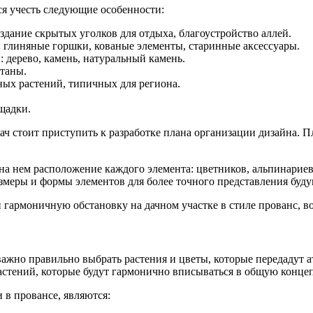
ся учесть следующие особенности:
оздание скрытых уголков для отдыха, благоустройство аллей.
: глиняные горшки, кованые элементы, старинные аксессуары.
 дерево, камень, натуральный камень.
нтаны.
ных растений, типичных для региона.
щадки.
дач стоит приступить к разработке плана организации дизайна.
ь на нем расположение каждого элемента: цветников, альпинарие
змеры и формы элементов для более точного представления буд
 гармоничную обстановку на дачном участке в стиле прованс, в
 важно правильно выбрать растения и цветы, которые передадут 
стений, которые будут гармонично вписываться в общую конце
 в провансе, являются: