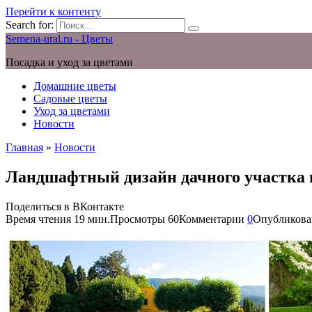
Перейти к контенту
Search for:
Semena-ural.ru - Цветы
Посадка и уход за цветами
Домашние цветы
Садовые цветы
Уход за цветами
Новости
Главная
»
Новости
Ландшафтный дизайн дачного участка в
Поделиться в ВКонтакте
Время чтения
19 мин.
Просмотры
60
Комментарии
0
Опубликова