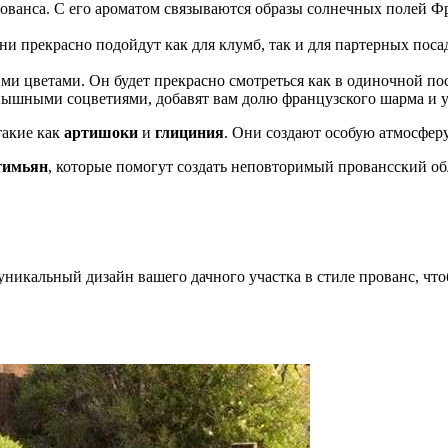
ванса. С его ароматом связываются образы солнечных полей Фра
и прекрасно подойдут как для клумб, так и для партерных поса
 цветами. Он будет прекрасно смотреться как в одиночной поса
пышными соцветиями, добавят вам долю французского шарма и 
такие как
артишоки
и
глициния
. Они создают особую атмосферу
тимьян
, которые помогут создать неповторимый провансский об
 уникальный дизайн вашего дачного участка в стиле прованс, ч