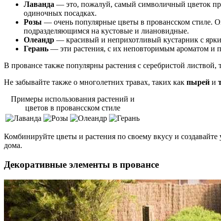
Лаванда
— это, пожалуй, самый символичный цветок про
одиночных посадках.
Розы
— очень популярные цветы в провансском стиле. Он
подразделяющимся на кустовые и лиановидные.
Олеандр
— красивый и неприхотливый кустарник с яркими
Герань
— эти растения, с их неповторимым ароматом и 
В провансе также популярны растения с серебристой листвой, 
Не забывайте также о многолетних травах, таких как
пырей
и
Примеры использования растений и
цветов в провансском стиле
Комбинируйте цветы и растения по своему вкусу и создавайте
дома.
Декоративные элементы в провансе