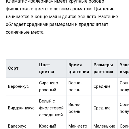
Клематис «Валерика» имеет крупные розово-
фиолетовые цветы с легким ароматом. Цветение
начинается в конце мая и длится всё лето. Растение
обладает средними размерами и предпочитает
солнечные места.
Цвет
Время
Размеры
Усл
Сорт
цветка
цветения
растения
выр
Сиренево-
Весна-
Солн
Вероникус
Средние
розовый
осень
полу
Белый с
Июнь-
Солн
Вирджиникус
фиолетовой
Средние
осень
полу
серединкой
Валериус
Красный
Май-лето
Маленькие
Сол