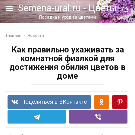
Перейти
Semena-ural.ru - Цветы
к
контенту
Посадка и уход за цветами
Главная
»
Новости
Как правильно ухаживать за
комнатной фиалкой для
достижения обилия цветов в
доме
Поделиться в ВКонтакте