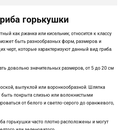
гриба горькушки
естный как
ржанка
или
кисельник
, относится к классу
может быть разнообразных форм, размеров и
их черт, которые характеризуют данный вид гриба.
ть довольно значительных размеров, от 5 до 20 см
оской, выпуклой или воронкообразной. Шляпка
ет быть покрыта слизью или волокнистыми
оваться от белого и светло-серого до оранжевого,
иба горькушки часто плотно расположены и могут
желтого или зеленоватого.