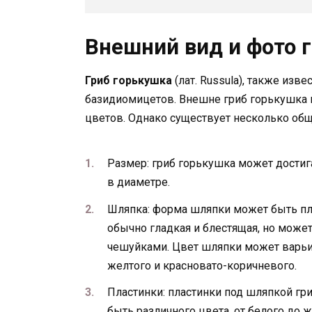
Внешний вид и фото 
Гриб горькушка
(лат. Russula), также изв
базидиомицетов. Внешне гриб горькушка 
цветов. Однако существует несколько общ
Размер: гриб горькушка может достига
в диаметре.
Шляпка: форма шляпки может быть пл
обычно гладкая и блестящая, но мож
чешуйками. Цвет шляпки может варьир
желтого и красновато-коричневого.
Пластинки: пластинки под шляпкой гр
быть различного цвета, от белого до 