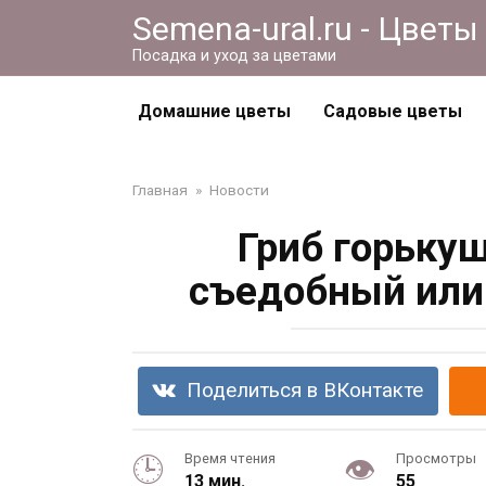
Перейти
Semena-ural.ru - Цветы
к
Посадка и уход за цветами
контенту
Домашние цветы
Садовые цветы
Главная
»
Новости
Гриб горьку
съедобный или 
Поделиться в ВКонтакте
Время чтения
Просмотры
13 мин.
55