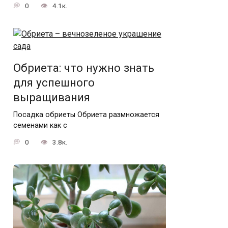
0
4.1к.
Обриета: что нужно знать
для успешного
выращивания
Посадка обриеты Обриета размножается
семенами как с
0
3.8к.