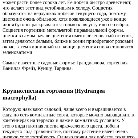
может расти более сорока лет. Ее побеги быстро древеснеют,
что делает этот вид устойчивым к холоду. Соцветия
образуются на верхушках побегов текущего года, поэтому
цветение очень обильное, хотя появляющиеся уже в конце
июня бутоны раскрываются только к августу или сентябрю.
Соцветия гортензии метельчатой пирамидальной формы,
цветки в самом начале цветения имеют зеленоватый оттенок,
затем делаются белыми, ближе к осени приобретают розовый
окрас, затем кирпичный и в конце цветения снова становятся
зеленоватыми.
Самые известные садовые формы: Грандифлора, гортензия
Ванилла Фрейз, Куишу, Тардива.
Крупнолистная гортензия (Hydrangea
macrophylla)
Которую называют садовой, чаще всего и выращивается в
саду, но есть компактные сорта, которые можно выращивать в
контейнерах на террасах и даже в комнатных условиях. У
этого вида плотная листва ярко-зеленого цвета, побеги
текущего года травянистые, поэтому растение имеет очень
низкую холодостойкость. Однако почки для побегов текущего