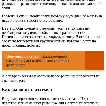
розовых — раскислить с помощью извести или доломитовой
муки.
Гортензия очень любит влагу, поэтому воду для неё жалеть не
надо и поливать достаточно обильно.
Цветы любят солнце в утренние часы, а в полдень им
необходима полутень, чтобы не выгорали лепестки.
Гортензию надо обязательно укрыть на зиму. В особенности
это касается гортензии крупнолистной, которая цветёт на
прошлогодних побегах.
Популярные статьи
Кальцеолярия —
посадка и уход в домашних условиях,
фото видов
А вот вредителями и болезнями это растение поражается не
так уж и часто.
Как вырастить из семян
Видовые гортензии можно вырастить из семян. Но, как
известно, при семенном размножении могут быть утрачены