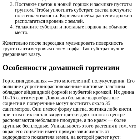
Поставьте цветок в новый горшок и засыпьте пустоты
грунтом. Чтобы уплотнить субстрат, слегка постучите
по стенкам емкости. Корневая шейка растения должна
располагаться вровень с землей.
Увлажните субстрат и поставьте горшок на обычное
место.
Желательно после пересадки мульчировать поверхность
грунта сантиметровым слоем торфа. Так субстрат лучше
удерживает влагу.
Особенности домашней гортензии
Гортензия домашняя ― это многолетний полукустарник. Его
большие супротивнорасположенные листовые пластины
обладают яйцевидной формой и зубчатой кромкой. Их длина
10–15 сантиметров. Довольно большие шарообразные
соцветия в поперечнике могут достигать около 35
сантиметров. Они имеют форму щитка, зонтика либо кисти,
при этом в их состав входят цветки двух типов: в центре
располагаются небольшие плодущие, а по краям ― более
крупные бесплодные. Уникальность этого растения в том, что
окрас его соцветий имеет прямую зависимость от
водородного показателя земли, на которой растет куст: