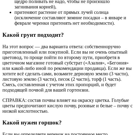
щедро поливать не надо, чтобы не произошло
загнивания корней),
притеняют растение от прямых лучей солнца
(исключение составляют зимние посадки – в январе и
феврале черенки притенять нет необходимости).
Какой грунт подходит?
На этот вопрос — два варианта ответа: собственноручно
приготовленный или покупной. Если вы не очень опытный
цветовод, то проще пойти по второму пути, приобретя в
цветочном магазине готовый субстрат («Азалия», «Бегония»
или какой-либо иной по рекомендации продавца). Если же вы
хотите всё сделать сами, возьмите дерновую землю (3 части),
листовую землю (3 части), песок (2 части), торф (1 часть).
Смесь, составленная с учетом этих пропорций, и будет
подходящей почвой для вашей гортензии.
СПРАВКА: состав почвы влияет на окраску цветка. Голубые
цветы предпочитают кислую почву, розовые и белые – почву с
низкой кислотностью.
Какой нужен горшок?
Если вы определяете черенок на постоянное место