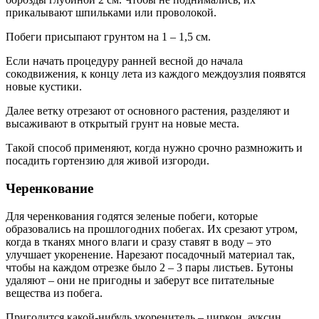
прикалывают шпильками или проволокой.
Побеги присыпают грунтом на 1 – 1,5 см.
Если начать процедуру ранней весной до начала
сокодвижения, к концу лета из каждого междоузлия появятся
новые кустики.
Далее ветку отрезают от основного растения, разделяют и
высаживают в открытый грунт на новые места.
Такой способ применяют, когда нужно срочно размножить и
посадить гортензию для живой изгороди.
Черенкование
Для черенкования годятся зеленые побеги, которые
образовались на прошлогодних побегах. Их срезают утром,
когда в тканях много влаги и сразу ставят в воду – это
улучшает укоренение. Нарезают посадочный материал так,
чтобы на каждом отрезке было 2 – 3 пары листьев. Бутоны
удаляют – они не пригодны и заберут все питательные
вещества из побега.
Пригодится какой-нибудь укоренитель – циркон, ауксин,