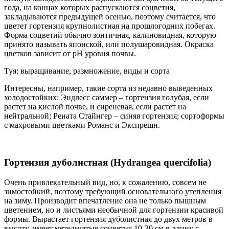
года, на концах которых распускаются соцветия,
закладываются предыдущей осенью, поэтому считается, что
цветет гортензия крупнолистная на прошлогодних побегах.
Форма соцветий обычно зонтичная, калиновидная, которую
принято называть японской, или полушаровидная. Окраска
цветков зависит от рН уровня почвы.
Туя: выращивание, размножение, виды и сорта
Интересны, например, такие сорта из недавно выведенных
холодостойких: Эндлесс саммер – гортензия голубая, если
растет на кислой почве, и сиреневая, если растет на
нейтральной; Рената Стайнгер – синяя гортензия; сортоформы
с махровыми цветками Романс и Экспрешн.
Гортензия дуболистная (Hydrangea quercifolia)
Очень привлекательный вид, но, к сожалению, совсем не
зимостойкий, поэтому требующий основательного утепления
на зиму. Производит впечатление она не только пышным
цветением, но и листьями необычной для гортензии красивой
формы. Вырастает гортензия дуболистная до двух метров в
высоту, имеет метельчатые соцветия 10-30 см в длину с