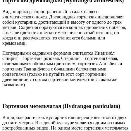
Гортензия древовидная (Hydrangea arborescens)
Вид, широко распространенный в садах нашего
климатического пояса. Древовидная гортензия представляет
собой кустарник, достигающий в высоту от одного до трех
метров. Соцветия образуются на концах однолетних побегов,
в начале цветения цветки имеют зеленоватый оттенок, но
когда они распускаются, то становятся белыми или
кремовыми.
Популярными садовыми формами считаются Инвизибл
Спирит – гортензия розовая, Стерилис – гортензия белая,
отличающаяся обильным цветением, гортензия Аннабель и
гортензия Грандифлора с большими белоснежными
соцветиями (только не путайте этот сорт гортензии
древовидной с сортом гортензии метельчатой с таким же
названием).
Гортензия метельчатая (Hydrangea paniculata)
В природе растет как кустарник или деревце высотой от двух
до пяти метров. В садовой культуре является одним из самых
востребованных видов. На одном месте гортензия метельчатая