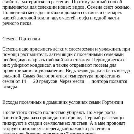
свойства материнского растения. Поэтому данный способ
применяется для селекции новых видов. Семена сеют осенью.
Почвенная смесь для посадки должна состоять из четырех
частей листовой земли, двух частей торфа и одной части
речного песка.
Семена Гортензии
Семена надо присыпать лёгким слоем земли и увлажнить при
помощи распылителя. Затем ящик с посеянными семенами
необходимо накрыть плёнкой или стеклом. Периодически с
них убирают конденсат, а также открывают посевы для
проветривания и увлажнения. Ведь земля должна быть всегда
влажной. Самая благоприятная температура прорастания
семян от 14 — 20 градусов. Через месяц — полтора появятся
всходы.
Всходы посеянных в домашних условиях семян Гортензии
После этого стекло полностью убирают. По мере роста
растений два раза проводят пикировку. Первый раз сеянцы
пикируют в стадии семядольных листьев. А в мае проводят
вторую пикировку с пересадкой каждого растения в
отдельную ёмкость диаметром 7 сантиметров.