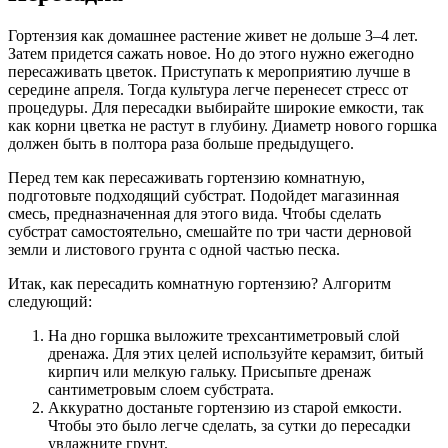
Гортензия как домашнее растение живет не дольше 3–4 лет.
Затем придется сажать новое. Но до этого нужно ежегодно
пересаживать цветок. Приступать к мероприятию лучше в
середине апреля. Тогда культура легче перенесет стресс от
процедуры. Для пересадки выбирайте широкие емкости, так
как корни цветка не растут в глубину. Диаметр нового горшка
должен быть в полтора раза больше предыдущего.
Перед тем как пересаживать гортензию комнатную,
подготовьте подходящий субстрат. Подойдет магазинная
смесь, предназначенная для этого вида. Чтобы сделать
субстрат самостоятельно, смешайте по три части дерновой
земли и листового грунта с одной частью песка.
Итак, как пересадить комнатную гортензию? Алгоритм
следующий:
На дно горшка выложите трехсантиметровый слой
дренажа. Для этих целей используйте керамзит, битый
кирпич или мелкую гальку. Присыпьте дренаж
сантиметровым слоем субстрата.
Аккуратно достаньте гортензию из старой емкости.
Чтобы это было легче сделать, за сутки до пересадки
увлажните грунт.