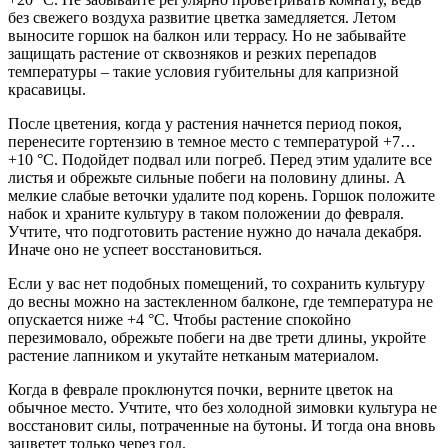
без свежего воздуха развитие цветка замедляется. Летом
выносите горшок на балкон или террасу. Но не забывайте
защищать растение от сквозняков и резких перепадов
температуры – такие условия губительны для капризной
красавицы.
После цветения, когда у растения начнется период покоя,
перенесите гортензию в темное место с температурой +7…
+10 °C. Подойдет подвал или погреб. Перед этим удалите все
листья и обрежьте сильные побеги на половину длины. А
мелкие слабые веточки удалите под корень. Горшок положите
набок и храните культуру в таком положении до февраля.
Учтите, что подготовить растение нужно до начала декабря.
Иначе оно не успеет восстановиться.
Если у вас нет подобных помещений, то сохранить культуру
до весны можно на застекленном балконе, где температура не
опускается ниже +4 °C. Чтобы растение спокойно
перезимовало, обрежьте побеги на две трети длины, укройте
растение лапником и укутайте нетканым материалом.
Когда в феврале проклюнутся почки, верните цветок на
обычное место. Учтите, что без холодной зимовки культура не
восстановит силы, потраченные на бутоны. И тогда она вновь
зацветет только через год.