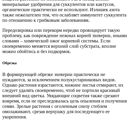
минеральные удобрения для суккулентов или кактусов,
органические практически не используют. Излишек азота
также нежелателен тем, что ослабляет иммунитет суккулента
по отношению к грибковым заболеваниям.
Передозировка или перекорм нередко провоцирует такую
проблему, как повреждение нежных корней эхеверии, иными
словами – химический ожог корневой системы. Если
своевременно меняется верхний слой субстрата, вполне
можно обойтись и без подкормок.
Обрезка
В формирующей обрезке эхеверии практически не
нуждаются, за исключением полукустарниковых видов.
Однако растения израстаются, нижние листья отмирают, их
следует удалять своевременно, чтоб не портили красивый
внешний вид цветка. Увядающие соцветия также срезают
вовремя, если не преследовалась цель опыления и получения
семян. Зрелые растения с оголенным снизу стеблем
омолаживают, срезая верхушку для последующего ее
укоренения.