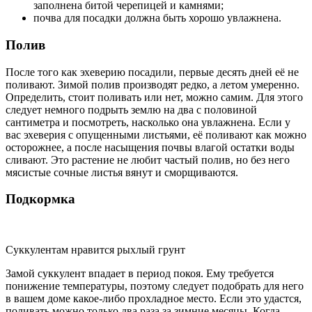
заполнена битой черепицей и камнями;
почва для посадки должна быть хорошо увлажнена.
Полив
После того как эхеверию посадили, первые десять дней её не
поливают. Зимой полив производят редко, а летом умеренно.
Определить, стоит поливать или нет, можно самим. Для этого
следует немного подрыть землю на два с половиной
сантиметра и посмотреть, насколько она увлажнена. Если у
вас эхеверия с опущенными листьями, её поливают как можно
осторожнее, а после насыщения почвы влагой остатки воды
сливают. Это растение не любит частый полив, но без него
мясистые сочные листья вянут и сморщиваются.
Подкормка
Суккулентам нравится рыхлый грунт
Замой суккулент впадает в период покоя. Ему требуется
понижение температуры, поэтому следует подобрать для него
в вашем доме какое-либо прохладное место. Если это удастся,
поливать можно только два раза за зимние месяцы. Когда