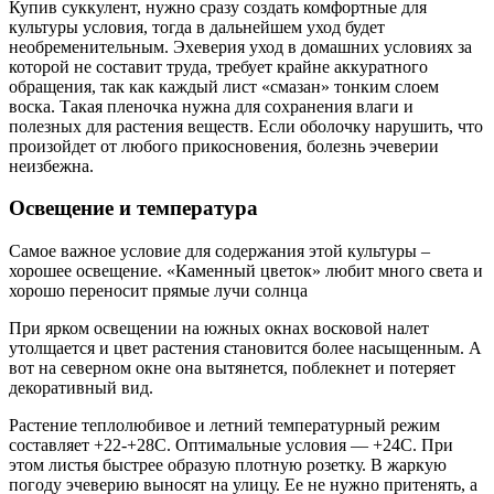
Купив суккулент, нужно сразу создать комфортные для
культуры условия, тогда в дальнейшем уход будет
необременительным. Эхеверия уход в домашних условиях за
которой не составит труда, требует крайне аккуратного
обращения, так как каждый лист «смазан» тонким слоем
воска. Такая пленочка нужна для сохранения влаги и
полезных для растения веществ. Если оболочку нарушить, что
произойдет от любого прикосновения, болезнь эчеверии
неизбежна.
Освещение и температура
Самое важное условие для содержания этой культуры –
хорошее освещение. «Каменный цветок» любит много света и
хорошо переносит прямые лучи солнца
При ярком освещении на южных окнах восковой налет
утолщается и цвет растения становится более насыщенным. А
вот на северном окне она вытянется, поблекнет и потеряет
декоративный вид.
Растение теплолюбивое и летний температурный режим
составляет +22-+28С. Оптимальные условия — +24С. При
этом листья быстрее образую плотную розетку. В жаркую
погоду эчеверию выносят на улицу. Ее не нужно притенять, а