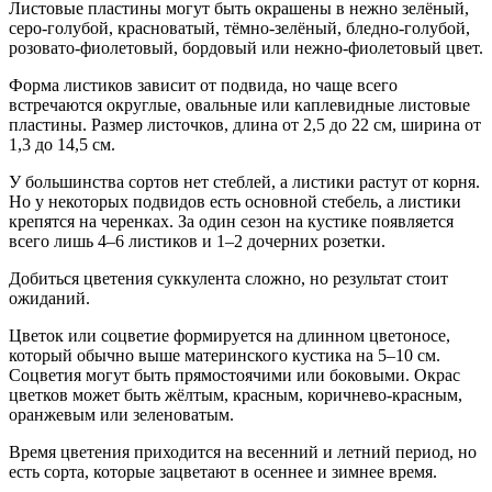
Листовые пластины могут быть окрашены в нежно зелёный,
серо-голубой, красноватый, тёмно-зелёный, бледно-голубой,
розовато-фиолетовый, бордовый или нежно-фиолетовый цвет.
Форма листиков зависит от подвида, но чаще всего
встречаются округлые, овальные или каплевидные листовые
пластины. Размер листочков, длина от 2,5 до 22 см, ширина от
1,3 до 14,5 см.
У большинства сортов нет стеблей, а листики растут от корня.
Но у некоторых подвидов есть основной стебель, а листики
крепятся на черенках. За один сезон на кустике появляется
всего лишь 4–6 листиков и 1–2 дочерних розетки.
Добиться цветения суккулента сложно, но результат стоит
ожиданий.
Цветок или соцветие формируется на длинном цветоносе,
который обычно выше материнского кустика на 5–10 см.
Соцветия могут быть прямостоячими или боковыми. Окрас
цветков может быть жёлтым, красным, коричнево-красным,
оранжевым или зеленоватым.
Время цветения приходится на весенний и летний период, но
есть сорта, которые зацветают в осеннее и зимнее время.