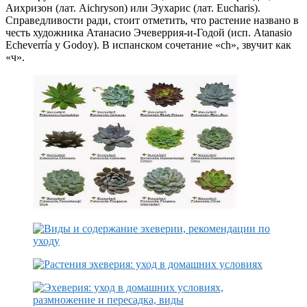
Аихризон (лат. Aichryson) или Эухарис (лат. Eucharis).
Справедливости ради, стоит отметить, что растение названо в
честь художника Атанасио Эчеверрия-и-Годой (исп. Atanasio
Echeverría y Godoy). В испанском сочетание «ch», звучит как
«ч».