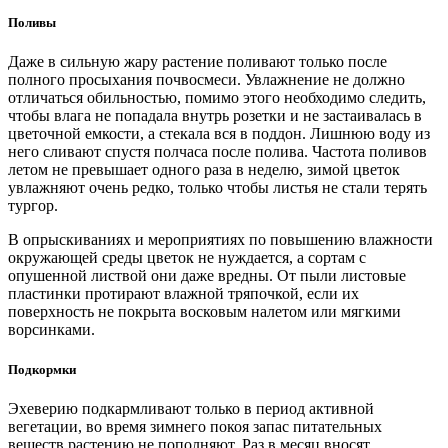
Поливы
Даже в сильную жару растение поливают только после
полного просыхания почвосмеси. Увлажнение не должно
отличаться обильностью, помимо этого необходимо следить,
чтобы влага не попадала внутрь розетки и не застаивалась в
цветочной емкости, а стекала вся в поддон. Лишнюю воду из
него сливают спустя полчаса после полива. Частота поливов
летом не превышает одного раза в неделю, зимой цветок
увлажняют очень редко, только чтобы листья не стали терять
тургор.
В опрыскиваниях и мероприятиях по повышению влажности
окружающей среды цветок не нуждается, а сортам с
опушенной листвой они даже вредны. От пыли листовые
пластинки протирают влажной тряпочкой, если их
поверхность не покрыта восковым налетом или мягкими
ворсинками.
Подкормки
Эхеверию подкармливают только в период активной
вегетации, во время зимнего покоя запас питательных
веществ растению не пополняют. Раз в месяц вносят