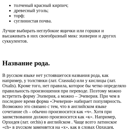
толченый красный кирпич;
древесный уголь;
торф;
суглинистая почва.
Лучше выбирать неглубокие ящички или горшки и
высаживать в них своеобразный микс эхиверии и других
суккулентов.
Название рода.
В русском языке нет устоявшегося названия рода, как
например, у толстянки (лат. Crassula) или у кислицы (лат.
Oxalis). Кроме того, нет правила, которое бы четко определяло
правильность произношения при переводе. Поэтому можно
встретить форму Эхеверия, а можно – Эчеверия. При чем в
последнее время форма «Эчеверия» набирает популярность.
Возможно это связано с тем, что в английском языке
сочетание ch – обычно произносится как «ч». Хотя при
заимствовании должно произносится как «к». Например,
Орхидея (лат. orchis) в английском . Чаще всего латинское
«ch» в русском заменяется на «х», как в словах Орхидея,