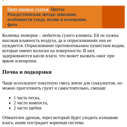
Популярные статьи
Цветы
Рождественская звезда: описание,
особенности ухода, полив и освещение,
фото
Колючка эхеверия – любитель сухого климата. Ей не нужна
высокая влажность воздуха, да и опрыскиваниях она не
нуждается. Опрыскивание противопоказана пушистым видам,
которые имеют волоски на поверхности. В них
задерживаются капли влаги, что может вызвать ожог при
ярком освещении.
Почва и подкормки
Чаще используют покупную смесь земли для суккулентов, но
можно приготовить грунт и самостоятельно, смешав:
1 часть песка,
2 части компоста,
2 части щебня.
Обязателен дренаж, через который будет уходить излишняя
влага, иначе пострадает корневая система.