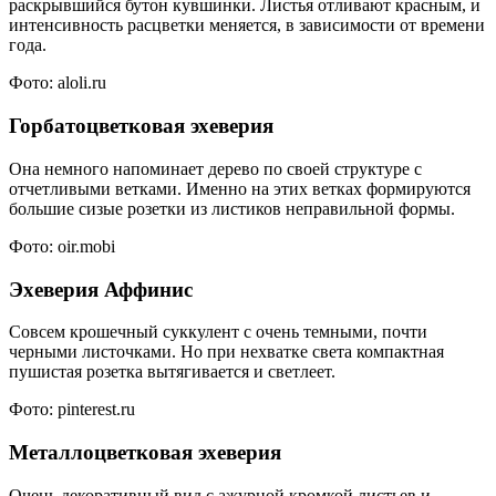
раскрывшийся бутон кувшинки. Листья отливают красным, и
интенсивность расцветки меняется, в зависимости от времени
года.
Фото: aloli.ru
Горбатоцветковая эхеверия
Она немного напоминает дерево по своей структуре с
отчетливыми ветками. Именно на этих ветках формируются
большие сизые розетки из листиков неправильной формы.
Фото: oir.mobi
Эхеверия Аффинис
Совсем крошечный суккулент с очень темными, почти
черными листочками. Но при нехватке света компактная
пушистая розетка вытягивается и светлеет.
Фото: pinterest.ru
Металлоцветковая эхеверия
Очень декоративный вид с ажурной кромкой листьев и