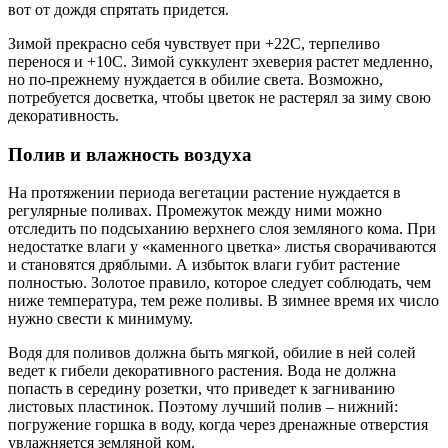
вот от дождя спрятать придется.
Зимой прекрасно себя чувствует при +22С, терпеливо
перенося и +10С. Зимой суккулент эхеверия растет медленно,
но по-прежнему нуждается в обилие света. Возможно,
потребуется досветка, чтобы цветок не растерял за зиму свою
декоративность.
Полив и влажность воздуха
На протяжении периода вегетации растение нуждается в
регулярные поливах. Промежуток между ними можно
отследить по подсыханию верхнего слоя земляного кома. При
недостатке влаги у «каменного цветка» листья сворачиваются
и становятся дряблыми. А избыток влаги губит растение
полностью. Золотое правило, которое следует соблюдать, чем
ниже температура, тем реже поливы. В зимнее время их число
нужно свести к минимуму.
Водя для поливов должна быть мягкой, обилие в ней солей
ведет к гибели декоративного растения. Вода не должна
попасть в середину розетки, что приведет к загниванию
листовых пластинок. Поэтому лучший полив – нижний:
погружение горшка в воду, когда через дренажные отверстия
увлажняется земляной ком.