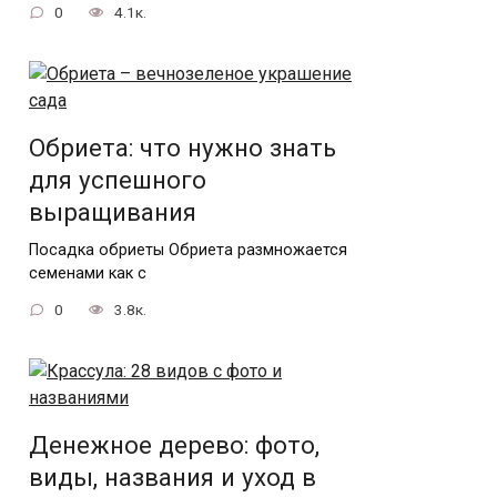
0
4.1к.
Обриета: что нужно знать
для успешного
выращивания
Посадка обриеты Обриета размножается
семенами как с
0
3.8к.
Денежное дерево: фото,
виды, названия и уход в