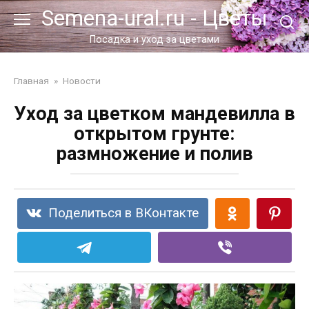
Перейти
Semena-ural.ru - Цветы
к
контенту
Посадка и уход за цветами
Главная
»
Новости
Уход за цветком мандевилла в
открытом грунте:
размножение и полив
Поделиться в ВКонтакте