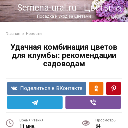
Перейти
Semena-ural.ru - Цветы
к
контенту
Посадка и уход за цветами
Главная
»
Новости
Удачная комбинация цветов
для клумбы: рекомендации
садоводам
Поделиться в ВКонтакте
Время чтения
Просмотры
11 мин.
64