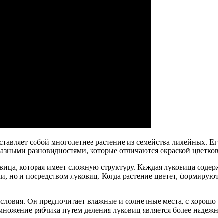
представляет собой многолетнее растение из семейства лилейных.
разными разновидностями, которые отличаются окраской цветков
вица, которая имеет сложную структуру. Каждая луковица содерж
ми, но и посредством луковиц. Когда растение цветет, формиру
условия. Он предпочитает влажные и солнечные места, с хорошо
размножение рябчика путем деления луковиц является более наде