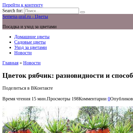
Перейти к контенту
Search for:
Semena-ural.ru - Цветы
Посадка и уход за цветами
Домашние цветы
Садовые цветы
Уход за цветами
Новости
Главная
»
Новости
Цветок рябчик: разновидности и спосо
Поделиться в ВКонтакте
Время чтения
15 мин.
Просмотры
198
Комментарии
0
Опубликов