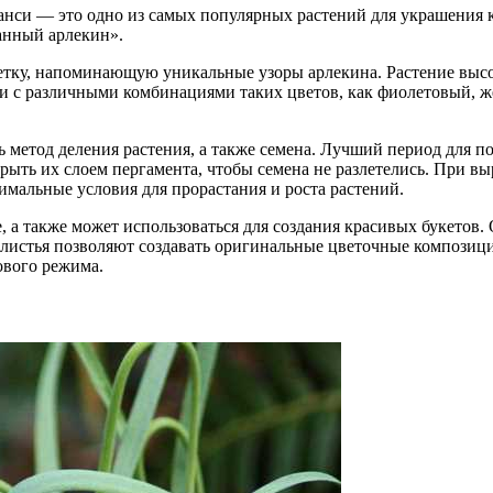
панси — это одно из самых популярных растений для украшения 
анный арлекин».
етку, напоминающую уникальные узоры арлекина. Растение высо
и с различными комбинациями таких цветов, как фиолетовый, же
метод деления растения, а также семена. Лучший период для по
крыть их слоем пергамента, чтобы семена не разлетелись. При 
имальные условия для прорастания и роста растений.
 а также может использоваться для создания красивых букетов.
е листья позволяют создавать оригинальные цветочные компози
ового режима.