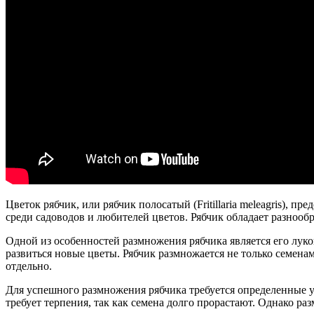
Цветок рябчик, или рябчик полосатый (Fritillaria meleagris), 
среди садоводов и любителей цветов. Рябчик обладает разнооб
Одной из особенностей размножения рябчика является его луко
развиться новые цветы. Рябчик размножается не только семена
отдельно.
Для успешного размножения рябчика требуется определенные 
требует терпения, так как семена долго прорастают. Однако 