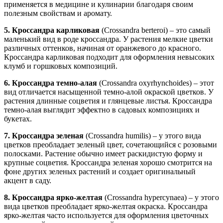
применяется в медицине и кулинарии благодаря своим
полезным свойствам и аромату.
5. Кроссандра карликовая
(Crossandra berteroi) – это самый
маленький вид в роде кроссандра. У растения мелкие цветки
различных оттенков, начиная от оранжевого до красного.
Кроссандра карликовая подходит для оформления невысоких
клумб и горшковых композиций.
6. Кроссандра темно-алая
(Crossandra oxyrhynchoides) – этот
вид отличается насыщенной темно-алой окраской цветков. У
растения длинные соцветия и глянцевые листья. Кроссандра
темно-алая выглядит эффектно в садовых композициях и
букетах.
7. Кроссандра зеленая
(Crossandra humilis) – у этого вида
цветков преобладает зеленый цвет, сочетающийся с розовыми
полосками. Растение обычно имеет раскидистую форму и
крупные соцветия. Кроссандра зеленая хорошо смотрится на
фоне других зеленых растений и создает оригинальный
акцент в саду.
8. Кроссандра ярко-желтая
(Crossandra hypercynaea) – у этого
вида цветков преобладает ярко-желтая окраска. Кроссандра
ярко-желтая часто используется для оформления цветочных