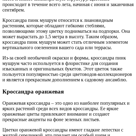
происходит в течение всего лета, начиная с июня и заканчивая
сентябрем.
Кроссандра пинк мушрум относится к лиановидным
растениям, которые обладают гибкими стеблями,
позволяющими этому цветку подниматься на подпорки. Она
может вырастать до 1,5 метра в высоту. Таким образом,
кроссандра пинк мушрум может стать отличным элементом
вертикального озеленения вашего сада или террасы.
Из-за своей необычной окраски и формы, кроссандра пинк
мушрум часто используется в флористике для создания
изысканных и оригинальных букетов. Этот цветок также
пользуется популярностью среди цветоводов-коллекционеров
и является прекрасным дополнением к садовому ансамблю.
Кроссандра оранжевая
Оранжевая кроссандра – это одно из наиболее популярных и
ярких растений среди всех видов кроссандры. Ее яркие
оранжевые цветы привлекают внимание и создают
прекрасные акценты на фоне зеленых листьев.
Цветки оранжевой кроссандры имеют гладкие лепестки с
желтой серединкой, что придает им особый шарм и