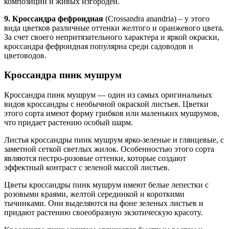
композиций и живых изгородей.
9. Кроссандра фефроидная
(Crossandra anandria) – у этого
вида цветков различные оттенки желтого и оранжевого цвета.
За счет своего непритязательного характера и яркой окраски,
кроссандра фефроидная популярна среди садоводов и
цветоводов.
Кроссандра пинк мушрум
Кроссандра пинк мушрум — один из самых оригинальных
видов кроссандры с необычной окраской листьев. Цветки
этого сорта имеют форму грибков или маленьких мушрумов,
что придает растению особый шарм.
Листья кроссандры пинк мушрум ярко-зеленые и глянцевые, с
заметной сеткой светлых жилок. Особенностью этого сорта
являются пестро-розовые оттенки, которые создают
эффектный контраст с зеленой массой листьев.
Цветы кроссандры пинк мушрум имеют белые лепестки с
розовыми краями, желтой серединкой и короткими
тычинками. Они выделяются на фоне зеленых листьев и
придают растению своеобразную экзотическую красоту.