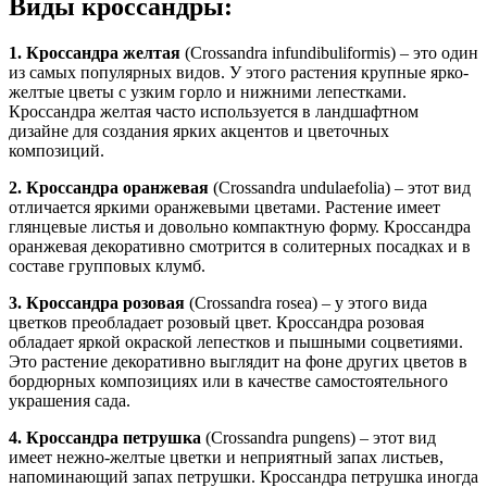
Виды кроссандры:
1. Кроссандра желтая
(Crossandra infundibuliformis) – это один
из самых популярных видов. У этого растения крупные ярко-
желтые цветы с узким горло и нижними лепестками.
Кроссандра желтая часто используется в ландшафтном
дизайне для создания ярких акцентов и цветочных
композиций.
2. Кроссандра оранжевая
(Crossandra undulaefolia) – этот вид
отличается яркими оранжевыми цветами. Растение имеет
глянцевые листья и довольно компактную форму. Кроссандра
оранжевая декоративно смотрится в солитерных посадках и в
составе групповых клумб.
3. Кроссандра розовая
(Crossandra rosea) – у этого вида
цветков преобладает розовый цвет. Кроссандра розовая
обладает яркой окраской лепестков и пышными соцветиями.
Это растение декоративно выглядит на фоне других цветов в
бордюрных композициях или в качестве самостоятельного
украшения сада.
4. Кроссандра петрушка
(Crossandra pungens) – этот вид
имеет нежно-желтые цветки и неприятный запах листьев,
напоминающий запах петрушки. Кроссандра петрушка иногда