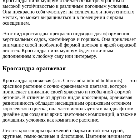
Кроссандра пинк мушрум отличается быстрым ростом и
высокой устойчивостью к различным погодным условиям.
Она прекрасно себя чувствует на солнечных и полутенистых
местах, но может выращиваться и в помещении с ярким
освещением.
Этот вид кроссандры прекрасно подходит для оформления
вертикальных садов, контейнеров и горшков. Она привлекает
внимание своей необычной формой цветков и яркой окраской
листьев. Кроссандра пинк мушрум будет отличным
дополнением к любому саду или интерьеру.
Кроссандра оранжевая
Кроссандра оранжевая (лат. Crossandra infundibuliformis) — это
красивое растение с сочно-оранжевыми цветами, которое
привлекает внимание своей яркостью и необычной формой
бутонов. В отличие от других видов кроссандры, оранжевая
разновидность обладает насыщенным оранжевым оттенком
королевского цветка, она часто используется в ландшафтном
дизайне для создания ярких цветочных композиций, а также в
домашних условиях как комнатное растение.
Листья кроссандры оранжевой с бархатистой текстурой,
крупные, темно-зеленые и блестящие. Цветение начинается