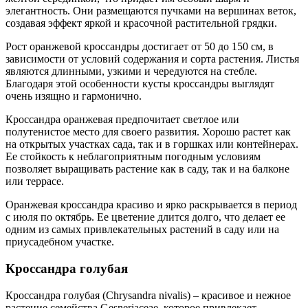
элегантность. Они размещаются пучками на вершинах веток,
создавая эффект яркой и красочной растительной грядки.
Рост оранжевой кроссандры достигает от 50 до 150 см, в
зависимости от условий содержания и сорта растения. Листья
являются длинными, узкими и чередуются на стебле.
Благодаря этой особенности кусты кроссандры выглядят
очень изящно и гармонично.
Кроссандра оранжевая предпочитает светлое или
полутенистое место для своего развития. Хорошо растет как
на открытых участках сада, так и в горшках или контейнерах.
Ее стойкость к неблагоприятным погодным условиям
позволяет выращивать растение как в саду, так и на балконе
или террасе.
Оранжевая кроссандра красиво и ярко раскрывается в период
с июля по октябрь. Ее цветение длится долго, что делает ее
одним из самых привлекательных растений в саду или на
приусадебном участке.
Кроссандра голубая
Кроссандра голубая (Chrysandra nivalis) – красивое и нежное
растение семейства Gesneriaceae, которое привлекает