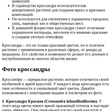
шампуней.
В садоводстве кроссандра используется как
декоративное растение для создания ярких и красивых
композиций.
Он используется для озеленения и украшения городских
улиц, парковых зон и общественных мест.
В домашней флористике кроссандра станет отличным
украшением интерьера, заполнив его живыми красками
и создавая уютную атмосферу.
Кроссандра – это не только красивый цветок, но и полезное
растение с применением в различных сферах, от декора до
медицины. Его свойства и возможности делают его ценным и
востребованным во многих областях жизни.
Фото кроссандры
Кроссандра
— прекрасное растение, которое отличается своей
необычной и яркой красотой. У каждого вида кроссандры есть
свои особенности и уникальный цвет цветка. Давайте
познакомимся с некоторыми видами и посмотрим их фото.
1. Кроссандра Красная (Crossandra infundibuliformis).
У
этого вида цветы имеют яркий оранжевый оттенок и выглядят
очень эффектно. Они привлекают взгляд своей красотой и