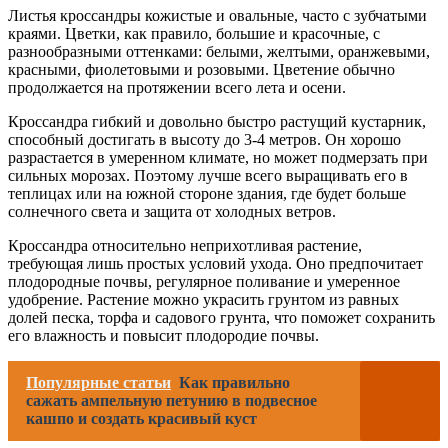
Листья кроссандры кожистые и овальные, часто с зубчатыми
краями. Цветки, как правило, большие и красочные, с
разнообразными оттенками: белыми, желтыми, оранжевыми,
красными, фиолетовыми и розовыми. Цветение обычно
продолжается на протяжении всего лета и осени.
Кроссандра гибкий и довольно быстро растущий кустарник,
способный достигать в высоту до 3-4 метров. Он хорошо
разрастается в умеренном климате, но может подмерзать при
сильных морозах. Поэтому лучше всего выращивать его в
теплицах или на южной стороне здания, где будет больше
солнечного света и защита от холодных ветров.
Кроссандра относительно неприхотливая растение,
требующая лишь простых условий ухода. Оно предпочитает
плодородные почвы, регулярное поливание и умеренное
удобрение. Растение можно украсить грунтом из равных
долей песка, торфа и садового грунта, что поможет сохранить
его влажность и повысит плодородие почвы.
Популярные статьи
Как правильно
сажать ампельную петунию в подвесное
кашпо и создать красивый куст