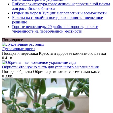
RuPost: архитектура современной корпоративной почты
для российского бизнеса
Отдых на море в Турции: направления и возможности
Билеты на самолёт и поезд: как принять взвешенное
решение
Горные велосипеды 29 дюймов: скорость, накат и
уверенность на пересечённой местности
Популярное
Луковичные цветы
Посадка и пересадка Красота и здоровье комнатного цветка
0
4.1к.
Обриета: что нужно знать для успешного выращивания
Посадка обриеты Обриета размножается семенами как с
0
3.8к.