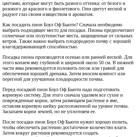
цветами, которые могут быть разного оттенка: от белого и
розового до красного и фиолетового. Они цветут весной и
радуют глаз своим изяществом и ароматом.
Как посадить пион Боул Оф Бьюти? Сначала необходимо
выбрать подходящее место для посадки. Пионы предпочитают
солнечные или полутенистые места, защищенные от сильных
ветров. Также важно выбрать плодородную почву с хорошей
влагоудерживающей способностью.
Посадка пиона производится осенью или ранней весной. Для
этого копаем яму глубиной и шириной около 50 см. В нижней
части ямы рекомендуется положить песок или гравий для
обеспечения хорошей дренажа. Затем вносим компост или
перегной для улучшения плодородности почвы.
Перед посадкой пион Боул Оф Бьюти надо подготовить
корневую систему. Для этого сначала удаляем все сухие и
поврежденные корни, затем размещаем растение в яме,
оставляя корневую шейку расположенной на уровне почвы.
Засыпаем корни землей, но не уплотняем ее.
После посадки пион Боул Оф Бьюти нужно хорошо полить,
чтобы обеспечить растению достаточное количество влаги.
Затем вокруг растения рекомендуется создать