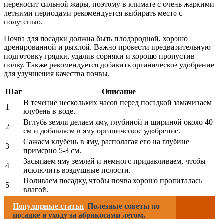
переносит сильной жары, поэтому в климате с очень жаркими
летними периодами рекомендуется выбирать место с
полутенью.
Почва для посадки должна быть плодородной, хорошо
дренированной и рыхлой. Важно провести предварительную
подготовку грядки, удалив сорняки и хорошо пропустив
почву. Также рекомендуется добавить органическое удобрение
для улучшения качества почвы.
Шаг
Описание
В течение нескольких часов перед посадкой замачиваем
1
клубень в воде.
Вглубь земли делаем яму, глубиной и шириной около 40
2
см и добавляем в яму органическое удобрение.
Сажаем клубень в яму, располагая его на глубине
3
примерно 5-8 см.
Засыпаем яму землей и немного придавливаем, чтобы
4
исключить воздушные полости.
Поливаем посадку, чтобы почва хорошо пропиталась
5
влагой.
Популярные статьи
Полезные советы по
посадке и уходу за абрикосами летом,