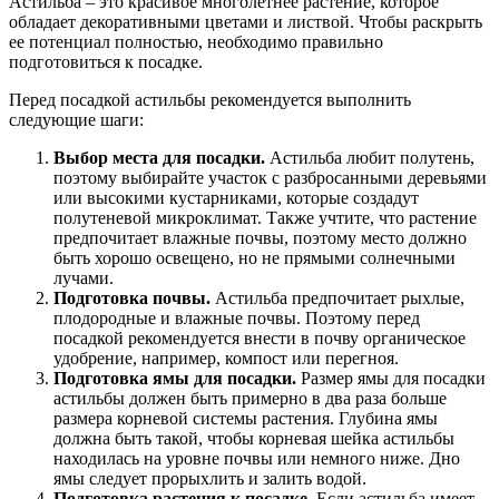
Астильба – это красивое многолетнее растение, которое
обладает декоративными цветами и листвой. Чтобы раскрыть
ее потенциал полностью, необходимо правильно
подготовиться к посадке.
Перед посадкой астильбы рекомендуется выполнить
следующие шаги:
Выбор места для посадки.
Астильба любит полутень,
поэтому выбирайте участок с разбросанными деревьями
или высокими кустарниками, которые создадут
полутеневой микроклимат. Также учтите, что растение
предпочитает влажные почвы, поэтому место должно
быть хорошо освещено, но не прямыми солнечными
лучами.
Подготовка почвы.
Астильба предпочитает рыхлые,
плодородные и влажные почвы. Поэтому перед
посадкой рекомендуется внести в почву органическое
удобрение, например, компост или перегноя.
Подготовка ямы для посадки.
Размер ямы для посадки
астильбы должен быть примерно в два раза больше
размера корневой системы растения. Глубина ямы
должна быть такой, чтобы корневая шейка астильбы
находилась на уровне почвы или немного ниже. Дно
ямы следует прорыхлить и залить водой.
Подготовка растения к посадке.
Если астильба имеет