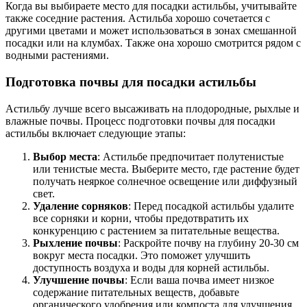
Когда вы выбираете место для посадки астильбы, учитывайте
также соседние растения. Астильба хорошо сочетается с
другими цветами и может использоваться в зонах смешанной
посадки или на клумбах. Также она хорошо смотрится рядом с
водными растениями.
Подготовка почвы для посадки астильбы
Астильбу лучше всего высаживать на плодородные, рыхлые и
влажные почвы. Процесс подготовки почвы для посадки
астильбы включает следующие этапы:
Выбор места
: Астильбе предпочитает полутенистые
или тенистые места. Выберите место, где растение будет
получать неяркое солнечное освещение или диффузный
свет.
Удаление сорняков
: Перед посадкой астильбы удалите
все сорняки и корни, чтобы предотвратить их
конкуренцию с растением за питательные вещества.
Рыхление почвы
: Раскройте почву на глубину 20-30 см
вокруг места посадки. Это поможет улучшить
доступность воздуха и воды для корней астильбы.
Улучшение почвы
: Если ваша почва имеет низкое
содержание питательных веществ, добавьте
органического удобрения или компоста для улучшения