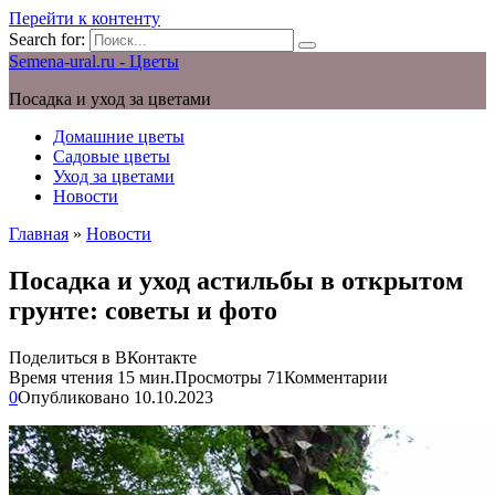
Перейти к контенту
Search for:
Semena-ural.ru - Цветы
Посадка и уход за цветами
Домашние цветы
Садовые цветы
Уход за цветами
Новости
Главная
»
Новости
Посадка и уход астильбы в открытом
грунте: советы и фото
Поделиться в ВКонтакте
Время чтения
15 мин.
Просмотры
71
Комментарии
0
Опубликовано
10.10.2023