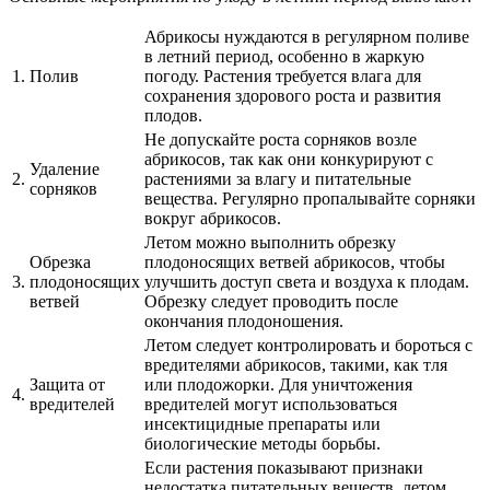
Абрикосы нуждаются в регулярном поливе
в летний период, особенно в жаркую
1.
Полив
погоду. Растения требуется влага для
сохранения здорового роста и развития
плодов.
Не допускайте роста сорняков возле
абрикосов, так как они конкурируют с
Удаление
2.
растениями за влагу и питательные
сорняков
вещества. Регулярно пропалывайте сорняки
вокруг абрикосов.
Летом можно выполнить обрезку
Обрезка
плодоносящих ветвей абрикосов, чтобы
3.
плодоносящих
улучшить доступ света и воздуха к плодам.
ветвей
Обрезку следует проводить после
окончания плодоношения.
Летом следует контролировать и бороться с
вредителями абрикосов, такими, как тля
Защита от
или плодожорки. Для уничтожения
4.
вредителей
вредителей могут использоваться
инсектицидные препараты или
биологические методы борьбы.
Если растения показывают признаки
недостатка питательных веществ, летом