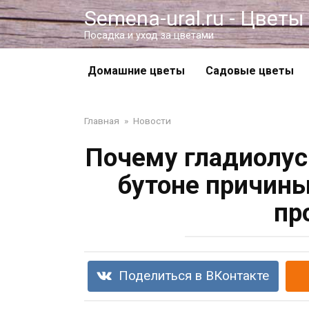
Перейти
Semena-ural.ru - Цветы
к
Посадка и уход за цветами
контенту
Домашние цветы
Садовые цветы
Главная
»
Новости
Почему гладиолус
бутоне причины
пр
Поделиться в ВКонтакте