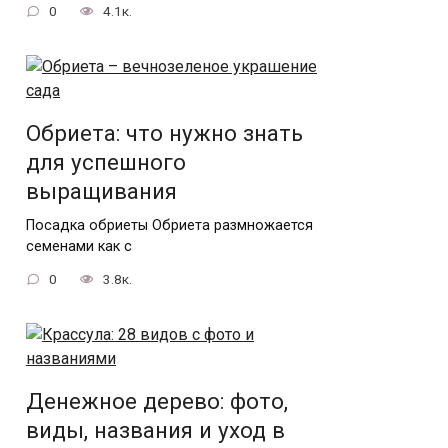
0
4.1к.
Обриета: что нужно знать
для успешного
выращивания
Посадка обриеты Обриета размножается
семенами как с
0
3.8к.
Денежное дерево: фото,
виды, названия и уход в