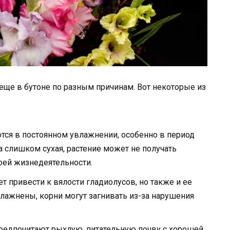
 еще в бутоне по разным причинам. Вот некоторые из
тся в постоянном увлажнении, особенно в период
ва слишком сухая, растение может не получать
оей жизнедеятельности.
 привести к вялости гладиолусов, но также и ее
лажнены, корни могут загнивать из-за нарушения
предпочитают рыхлую, питательную почву с хорошей