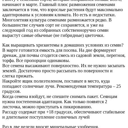
начинают в марте. Главный плюс размножения семенами
заключается в том, что взрослые растения будут максимально
адаптированы к условиям климата. Но есть и недостатки.
Многолетняя культура семенами размножается редко. В
большинстве случаев сорт не сохраняется, и уже на
следующий год из собранных собственноручно семян
вырастут самые обычные (не гибридные) цветочки.
Как выращивать хризантемы в домашних условиях из семян?
В марте готовится емкость для посева. На дне формируют
дренаж, для почвы сгодится смесь из садовой земли, перегноя,
торфа. Все пропорции одинаковы.
Все семена высаживают поверхностно. Их не нужно засыпать
землей. Достаточно просто рассыпать по поверхности и
слегка прижать.
Накройте ящик полиэтиленом, поставьте в место, куда
попадают солнечные лучи. Рекомендуемая температура – 25
градусов.
Когда семена взойдут, не спешите снимать пакет. Сеянцам
нужна постепенная адаптация. Как только появятся 2
листочка, можно приступать к пикированию.
Рассаду содержат при +18 градусах, обеспечивают стабильное
и длительное поступление солнечных лучей
Раз в две недели вносят минеральные удобрения.