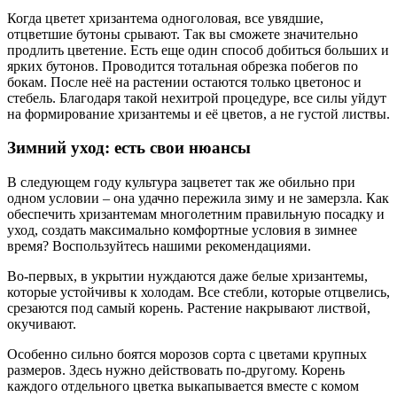
Когда цветет хризантема одноголовая, все увядшие,
отцветшие бутоны срывают. Так вы сможете значительно
продлить цветение. Есть еще один способ добиться больших и
ярких бутонов. Проводится тотальная обрезка побегов по
бокам. После неё на растении остаются только цветонос и
стебель. Благодаря такой нехитрой процедуре, все силы уйдут
на формирование хризантемы и её цветов, а не густой листвы.
Зимний уход: есть свои нюансы
В следующем году культура зацветет так же обильно при
одном условии – она удачно пережила зиму и не замерзла. Как
обеспечить хризантемам многолетним правильную посадку и
уход, создать максимально комфортные условия в зимнее
время? Воспользуйтесь нашими рекомендациями.
Во-первых, в укрытии нуждаются даже белые хризантемы,
которые устойчивы к холодам. Все стебли, которые отцвелись,
срезаются под самый корень. Растение накрывают листвой,
окучивают.
Особенно сильно боятся морозов сорта с цветами крупных
размеров. Здесь нужно действовать по-другому. Корень
каждого отдельного цветка выкапывается вместе с комом