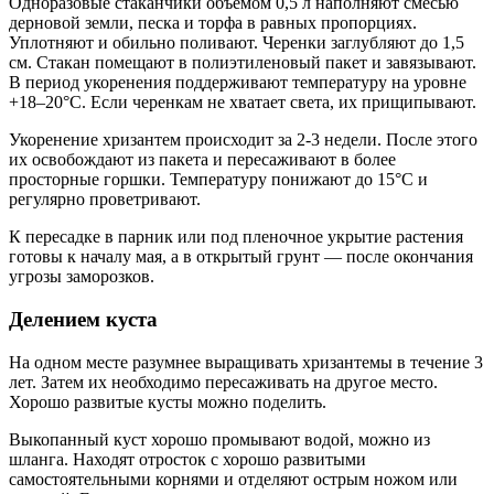
Одноразовые стаканчики объемом 0,5 л наполняют смесью
дерновой земли, песка и торфа в равных пропорциях.
Уплотняют и обильно поливают. Черенки заглубляют до 1,5
см. Стакан помещают в полиэтиленовый пакет и завязывают.
В период укоренения поддерживают температуру на уровне
+18–20°С. Если черенкам не хватает света, их прищипывают.
Укоренение хризантем происходит за 2-3 недели. После этого
их освобождают из пакета и пересаживают в более
просторные горшки. Температуру понижают до 15°С и
регулярно проветривают.
К пересадке в парник или под пленочное укрытие растения
готовы к началу мая, а в открытый грунт — после окончания
угрозы заморозков.
Делением куста
На одном месте разумнее выращивать хризантемы в течение 3
лет. Затем их необходимо пересаживать на другое место.
Хорошо развитые кусты можно поделить.
Выкопанный куст хорошо промывают водой, можно из
шланга. Находят отросток с хорошо развитыми
самостоятельными корнями и отделяют острым ножом или