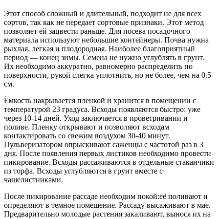
Этот способ сложный и длительный, подходит не для всех
сортов, так как не передает сортовые признаки. Этот метод
позволяет ей зацвести раньше. Для посева посадочного
материала используют небольшие контейнеры. Почва нужна
рыхлая, легкая и плодородная. Наиболее благоприятный
период — конец зимы. Семена не нужно углублять в грунт.
Их необходимо аккуратно, равномерно распределить по
поверхности, рукой слегка уплотнить, но не более, чем на 0.5
см.
Ёмкость накрывается пленкой и хранится в помещении с
температурой 23 градуса. Всходы появляются быстро: уже
через 10-14 дней. Уход заключается в проветривании и
поливе. Пленку открывают и позволяют всходам
контактировать со свежим воздухом 30-40 минут.
Пульверизатором опрыскивают саженцы с частотой раз в 3
дня. После появления первых листиков необходимо провести
пикирование. Всходы рассаживаются в отдельные стаканчики
из торфа. Всходы углубляются в грунт вместе с
чашелистниками.
После пикирование рассаде необходим покой:её поливают и
определяют в темное помещение. Рассаду высаживают в мае.
Предварительно молодые растения закаливают, вынося их на