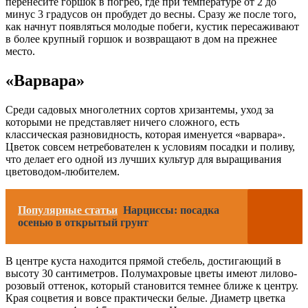
перенесите горшок в погреб, где при температуре от 2 до
минус 3 градусов он пробудет до весны. Сразу же после того,
как начнут появляться молодые побеги, кустик пересаживают
в более крупный горшок и возвращают в дом на прежнее
место.
«Варвара»
Среди садовых многолетних сортов хризантемы, уход за
которыми не представляет ничего сложного, есть
классическая разновидность, которая именуется «варвара».
Цветок совсем нетребователен к условиям посадки и поливу,
что делает его одной из лучших культур для выращивания
цветоводом-любителем.
Популярные статьи
Нарциссы: посадка
осенью в открытый грунт
В центре куста находится прямой стебель, достигающий в
высоту 30 сантиметров. Полумахровые цветы имеют лилово-
розовый оттенок, который становится темнее ближе к центру.
Края соцветия и вовсе практически белые. Диаметр цветка