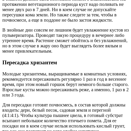
протяжении вегетационного периода куст надо поливать не
менее двух раз в 7 дней. Ни в коем случае не допускайте
пересушки кома земли. Но также следите за тем, чтобы в
почвосмеси, а еще в поддоне не было застоя жидкости.
В знойные дни совсем не лишним будет увлажнение кустов из
пульверизатора. Проводят такую процедуру в вечернее либо
утреннее время. Растение сможет обойтись и без увлажнений,
но в этом случае в жару оно будет выглядеть более вялым и
менее привлекательным.
Пересадка хризантем
Молодые хризантемы, выращиваемые в комнатных условиях,
рекомендуется пересаживать регулярно 1 раз в год в весеннее
время, при этом новый горшок берут немного больше старого.
Взрослые кусты можно пересаживать реже, а именно, 1 раз в 2
или 3 года.
Для пересадки готовят почвосмесь, в состав которой должны
входить: дерн, белый песок, садовая земля и перегной
(4:1:4:1). Чтобы культура пышнее цвела, в готовый субстрат
всыпают небольшое количество птичьего помета. Для ее
посадки ни в коем случае нельзя использовать кислый грунт,