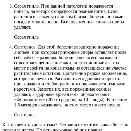
Серая гниль. При данной патологии поражаются
побеги, на которых образуются темные пятна. Если
растения высажены слишком близко, болезнь поражает
посадки молниеносно. Все пораженные гнилью цветы
удаляют.
Серая гниль
Септориоз. Для этой болезни характерно поражение
листьев, при котором грибковые споры оставляет после
себя жёлтые разводы. Болезнь чаще всего вызывают
сильно загущенные посадки, инфекционные агенты
могут перейти на хризантемы из оставшихся на участке
растительных остатков. Достаточно редкое заболевание,
которое не лечится. Распознать его довольно просто:
при заражении стебли растения покрываются темными
наростами. Заметив их, все пораженные сеянцы
удаляют, а здоровые хризантемы обрабатывают
«Формалином» (200 г средства на 10 л воды). В течение
1,5 месяцев высаживать на этом месте ничего нельзя.
Септориоз
Как вылечить хризантемы? Это зависит от того, какая болезнь
поразила цветы. Но есть несколько общих правил: