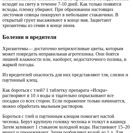
всходят на свету в течение 7-10 дней. Как только появятся
всходы, пленку убирают. При образовании настоящих
листочков сеянцы пикируют в небольшие стаканчики. В
открытый грунт высаживают в конце мая. Зацветают
хризантемы из семян в конце июня.
Болезни и вредители
Хризантемы— достаточно неприхотливые цветы, которым
может повредить неправильная агротехника. Они боятся
лишней влажности или, наоборот, недостаточного полива, и
жаркой погоды.
Из вредителей опасность для них представляют тля, слизни и
паутинный клещ.
Как бороться с тлей? 1 таблетку препарата «Искра»
растворяют в 10 л воды и тщательно опрыскивают все
посадки со всех сторон. Если поражение только начинается,
можно обработать мыльным раствором.
Бороться с тлей и паутинным клещом помогает настой
чеснока. Берут крупную головку чеснока и толкут в кашицу.
Затем заливают 1 стаканом холодной воды. Настаивают 15–20
минут и процеживают. Затем разбавляют водой до 1 л. Для