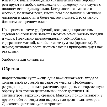
Как много влаги необходимо хризантемам? Они хорошо
реагируют на любую комплексную подкормку, но в случае с
поливом все индивидуально. Когда листочки мелкие и
жесткие, поливают реже, цветоносы с большими и мягкими
листьями нуждаются в более частом поливе. Это связано с
большим испарением влаги.
Но вернемся к теме удобрений, которая для хризантемы
садовой многолетней является неотъемлемой частью посадки
и ухода. Прекрасно зарекомендовали себя добавки,
содержащие магний, калий, а также гуматы (органика). В
период активного роста листьев азотная прикормка будет как
раз кстати.
Удобрение для хризантем
Обрезка
Формирование куста – еще одна важнейшая часть ухода за
хризантемой кустовой на садовом участке. Необходимо
регулярно прищипывать растение, проводить своевременную
обрезку. Как только центральный побег достигнет 10
сантиметров, верхушку срезают. Макушку прищипывают и у
других побегов, когда они вырастут до десяти сантиметров.
До самого цветения куст не трогают.