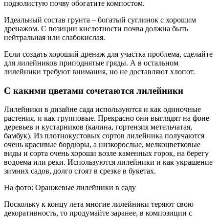
подзолистую почву обогатите компостом.
Идеальный состав грунта – богатый суглинок с хорошим
дренажом. С позиции кислотности почва должна быть
нейтральная или слабокислая.
Если создать хороший дренаж для участка проблема, сделайте
для лилейников приподнятые гряды. А в остальном
лилейники требуют внимания, но не доставляют хлопот.
С какими цветами сочетаются лилейники
Лилейники в дизайне сада используются и как одиночные
растения, и как групповые. Прекрасно они выглядят на фоне
деревьев и кустарников (калина, гортензия метельчатая,
бамбук). Из плотнокустовых сортов лилейника получаются
очень красивые бордюры, а низкорослые, мелкоцветковые
виды и сорта очень хороши возле каменных горок, на берегу
водоема или реки. Используются лилейники и как украшение
зимних садов, долго стоят в срезке в букетах.
На фото: Оранжевые лилейники в саду
Поскольку к концу лета многие лилейники теряют свою
декоративность, то продумайте заранее, в композиции с