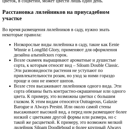
цветок, в соцветии, может цвести лишь один день.
Расстановка лилейников на приусадебном
участке
Во время размещения лилейников в саду, нужно знать
некоторые правила:
Низкорослые виды лилейника в саду, такие как Eenie
Winnie и Longfild Glory, применяют для оформления
дизайна альпийских горок.
Возле скамеек выращивают ароматные и душистые
сорта, к которым относят вид – Siloam Double Classic.
Эти разновидности растения не уступают по
привлекательности розам, но уход за ними гораздо
проще и они не имеют шипов.
Возле стен высаживают лилейников одного вида. Эти
сорта обязаны быть контрастно-окрашенные или одного
цвета. К примеру, это возможны цветки с большим
глазком. К этим видам относятся Outrageous, Galaxie
Barogue и Always Prestnt. Или около самой стены
высаживают высокий вид, а перед ним размещают более
низкий с цветками другой формы или размера, но с
такой же расцветкой. К примеру, это возможен мелкий
лилейник Siloam Doodleboud и более крупный Always