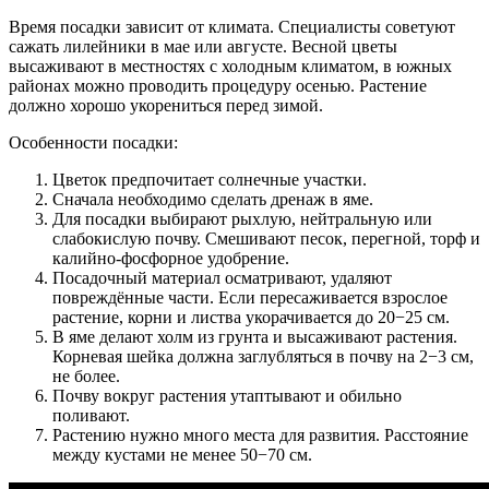
Время посадки зависит от климата. Специалисты советуют
сажать лилейники в мае или августе. Весной цветы
высаживают в местностях с холодным климатом, в южных
районах можно проводить процедуру осенью. Растение
должно хорошо укорениться перед зимой.
Особенности посадки:
Цветок предпочитает солнечные участки.
Сначала необходимо сделать дренаж в яме.
Для посадки выбирают рыхлую, нейтральную или
слабокислую почву. Смешивают песок, перегной, торф и
калийно-фосфорное удобрение.
Посадочный материал осматривают, удаляют
повреждённые части. Если пересаживается взрослое
растение, корни и листва укорачивается до 20−25 см.
В яме делают холм из грунта и высаживают растения.
Корневая шейка должна заглубляться в почву на 2−3 см,
не более.
Почву вокруг растения утаптывают и обильно
поливают.
Растению нужно много места для развития. Расстояние
между кустами не менее 50−70 см.