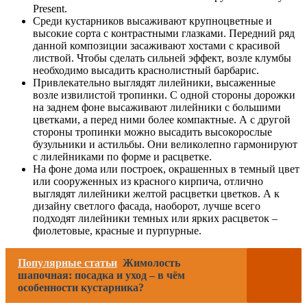
Present.
Среди кустарников высаживают крупноцветные и
высокие сорта с контрастными глазками. Передний ряд
данной композиции засаживают хостами с красивой
листвой. Чтобы сделать сильней эффект, возле клумбы
необходимо высадить краснолистный барбарис.
Привлекательно выглядят лилейники, высаженные
возле извилистой тропинки. С одной стороны дорожки
на заднем фоне высаживают лилейники с большими
цветками, а перед ними более компактные. А с другой
стороны тропинки можно высадить высокорослые
бузульники и астильбы. Они великолепно гармонируют
с лилейниками по форме и расцветке.
На фоне дома или построек, окрашенных в темный цвет
или сооруженных из красного кирпича, отлично
выглядят лилейники желтой расцветки цветков. А к
дизайну светлого фасада, наоборот, лучше всего
подходят лилейники темных или ярких расцветок –
фиолетовые, красные и пурпурные.
Популярные статьи
Жимолость
шапочная: посадка и уход – в чём
особенности кустарника?