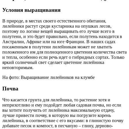
Условия выращивания
В природе, в местах своего естественного обитания,
лилейники растут среди кустарника на опушках лесов,
поэтому по логике вещей выращивать его лучше всего в
полутени, и это будет правильно, если полутень находится в
Австралии, Африке или на юге Франции. В наших садах
посаженным в полутени лилейникам может не хватить
положенного им для полноценного цветения количества света
и тепла, особенно если речь идет о гибридных сортах. Только
яркий солнечный свет сделает цветение лилейника
неповторимым.
На фото: Выращивание лилейников на клумбе
Почва
Что касается грунта для лилейника, то растение хотя и
неприхотливо и ему подойдет любая садовая почва, но если
вы хотите получить от лилейника максимальную отдачу,
лучше привести почву, в которую вы погрузите корень
лилейника, в соответствие с его вкусами: в глинистую почву
добавьте песок и компост, в песчаную – глину, дерново-