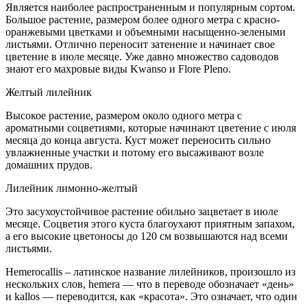
Является наиболее распространенным и популярным сортом.
Большое растение, размером более одного метра с красно-
оранжевыми цветками и объемными насыщенно-зелеными
листьями. Отлично переносит затенение и начинает свое
цветение в июле месяце. Уже давно множество садоводов
знают его махровые виды Kwanso и Flore Pleno.
Желтый лилейник
Высокое растение, размером около одного метра с
ароматными соцветиями, которые начинают цветение с июля
месяца до конца августа. Куст может переносить сильно
увлажненные участки и потому его высаживают возле
домашних прудов.
Лилейник лимонно-желтый
Это засухоустойчивое растение обильно зацветает в июле
месяце. Соцветия этого куста благоухают приятным запахом,
а его высокие цветоносы до 120 см возвышаются над всеми
листьями.
Hemerocallis – латинское название лилейников, произошло из
нескольких слов, hemera — что в переводе обозначает «день»
и kallos — переводится, как «красота». Это означает, что один