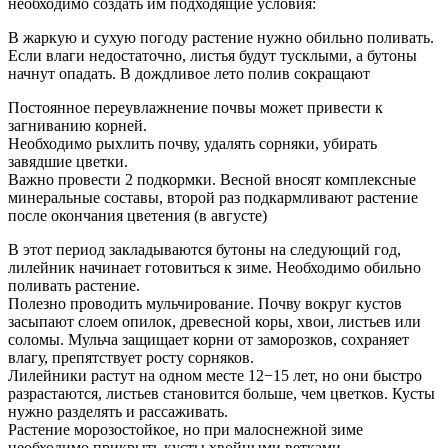
необходимо создать им подходящие условия:
В жаркую и сухую погоду растение нужно обильно поливать.
Если влаги недостаточно, листья будут тусклыми, а бутоны
начнут опадать. В дождливое лето полив сокращают
Постоянное переувлажнение почвы может привести к
загниванию корней.
Необходимо рыхлить почву, удалять сорняки, убирать
завядшие цветки.
Важно провести 2 подкормки. Весной вносят комплексные
минеральные составы, второй раз подкармливают растение
после окончания цветения (в августе)
В этот период закладываются бутоны на следующий год,
лилейник начинает готовиться к зиме. Необходимо обильно
поливать растение.
Полезно проводить мульчирование. Почву вокруг кустов
засыпают слоем опилок, древесной коры, хвои, листьев или
соломы. Мульча защищает корни от заморозков, сохраняет
влагу, препятствует росту сорняков.
Лилейники растут на одном месте 12−15 лет, но они быстро
разрастаются, листьев становится больше, чем цветков. Кусты
нужно разделять и рассаживать.
Растение морозостойкое, но при малоснежной зиме
необходимо прикрыть кусты хвойными ветками.