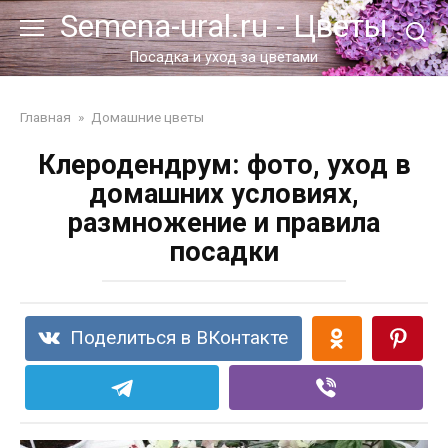
Перейти
Semena-ural.ru - Цветы
к
контенту
Посадка и уход за цветами
Главная
»
Домашние цветы
Клеродендрум: фото, уход в
домашних условиях,
размножение и правила
посадки
Поделиться в ВКонтакте