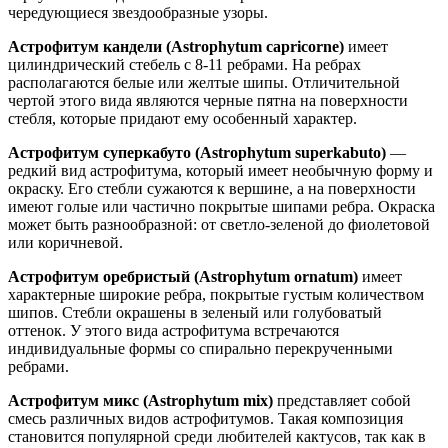
чередующиеся звездообразные узоры.
Астрофитум кандели (Astrophytum capricorne)
имеет
цилиндрический стебель с 8-11 ребрами. На ребрах
располагаются белые или желтые шипы. Отличительной
чертой этого вида являются черные пятна на поверхности
стебля, которые придают ему особенный характер.
Астрофитум суперкабуто (Astrophytum superkabuto)
—
редкий вид астрофитума, который имеет необычную форму и
окраску. Его стебли сужаются к вершине, а на поверхности
имеют голые или частично покрытые шипами ребра. Окраска
может быть разнообразной: от светло-зеленой до фиолетовой
или коричневой.
Астрофитум оребристый (Astrophytum ornatum)
имеет
характерные широкие ребра, покрытые густым количеством
шипов. Стебли окрашены в зеленый или голубоватый
оттенок. У этого вида астрофитума встречаются
индивидуальные формы со спирально перекрученными
ребрами.
Астрофитум микс (Astrophytum mix)
представляет собой
смесь различных видов астрофитумов. Такая композиция
становится популярной среди любителей кактусов, так как в