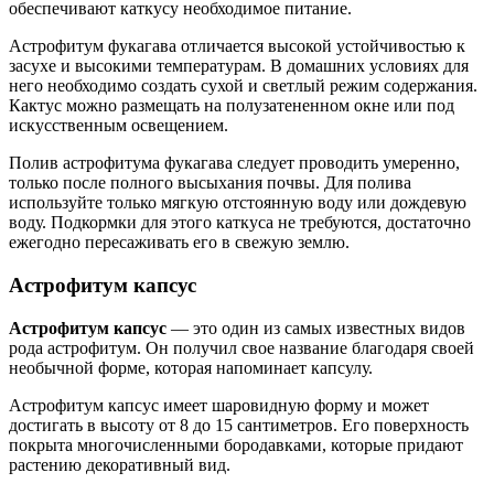
обеспечивают каткусу необходимое питание.
Астрофитум фукагава отличается высокой устойчивостью к
засухе и высокими температурам. В домашних условиях для
него необходимо создать сухой и светлый режим содержания.
Кактус можно размещать на полузатененном окне или под
искусственным освещением.
Полив астрофитума фукагава следует проводить умеренно,
только после полного высыхания почвы. Для полива
используйте только мягкую отстоянную воду или дождевую
воду. Подкормки для этого каткуса не требуются, достаточно
ежегодно пересаживать его в свежую землю.
Астрофитум капсус
Астрофитум капсус
— это один из самых известных видов
рода астрофитум. Он получил свое название благодаря своей
необычной форме, которая напоминает капсулу.
Астрофитум капсус имеет шаровидную форму и может
достигать в высоту от 8 до 15 сантиметров. Его поверхность
покрыта многочисленными бородавками, которые придают
растению декоративный вид.