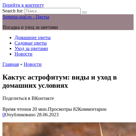
Перейти к контенту
Search for:
Semena-ural.ru - Цветы
Посадка и уход за цветами
Домашние цветы
Садовые цветы
Уход за цветами
Новости
Главная
»
Новости
Кактус астрофитум: виды и уход в
домашних условиях
Поделиться в ВКонтакте
Время чтения
20 мин.
Просмотры
82
Комментарии
0
Опубликовано
28.06.2023