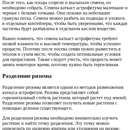
После того, как плоды созрели и высыпали семена, их
необходимо собрать. Семена каткаст астрофитума маленькие и
черные с белыми точками. Они похожи на небольшие
гранулы песка. Семена можно разбить на подвиды и уложить
в отдельные контейнеры, чтобы быть уверенными, что каждая
частичка будет разбавлена в отдельном кислом веществе.
Важно помнить, что семена каткаст астрофитума требуют
низкой влажности и высокой температуры, чтобы успешно
прорасти. Поэтому после посева семян нужно разместить в
теплом и сухом месте, чтобы создать оптимальные условия
для прорастания. Также следует учесть, что прорость может
занять некоторое время, поэтому нужно быть терпеливым.
Разделение ризомы
Разделение ризомы является одним из методов размножения
каткуса астрофитум. Ризома представляет собой
горизонтальный стебель растения, который растет под землей.
Разделение ризомы позволяет получить новые растения с
помощью деления существующего.
Для разделения ризомы необходимо внимательно изучить
растение и найти точку разделения. Эту точку можно
определить по наличию кратера или утолщения на ризоме.