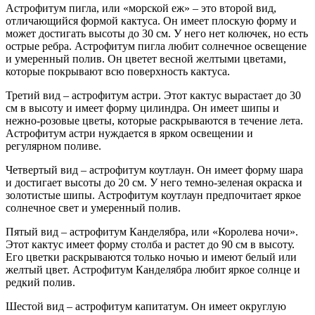
Астрофитум пигла, или «морской еж» – это второй вид,
отличающийся формой кактуса. Он имеет плоскую форму и
может достигать высоты до 30 см. У него нет колючек, но есть
острые ребра. Астрофитум пигла любит солнечное освещение
и умеренный полив. Он цветет весной желтыми цветами,
которые покрывают всю поверхность кактуса.
Третий вид – астрофитум астри. Этот кактус вырастает до 30
см в высоту и имеет форму цилиндра. Он имеет шипы и
нежно-розовые цветы, которые раскрываются в течение лета.
Астрофитум астри нуждается в ярком освещении и
регулярном поливе.
Четвертый вид – астрофитум коутлаун. Он имеет форму шара
и достигает высоты до 20 см. У него темно-зеленая окраска и
золотистые шипы. Астрофитум коутлаун предпочитает яркое
солнечное свет и умеренный полив.
Пятый вид – астрофитум Канделябра, или «Королева ночи».
Этот кактус имеет форму столба и растет до 90 см в высоту.
Его цветки раскрываются только ночью и имеют белый или
желтый цвет. Астрофитум Канделябра любит яркое солнце и
редкий полив.
Шестой вид – астрофитум капитатум. Он имеет округлую