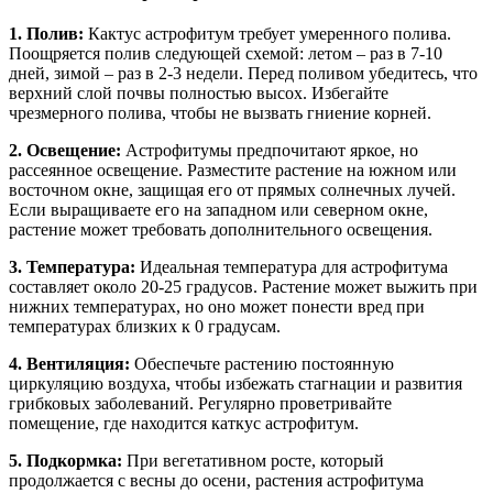
1. Полив:
Кактус астрофитум требует умеренного полива.
Поощряется полив следующей схемой: летом – раз в 7-10
дней, зимой – раз в 2-3 недели. Перед поливом убедитесь, что
верхний слой почвы полностью высох. Избегайте
чрезмерного полива, чтобы не вызвать гниение корней.
2. Освещение:
Астрофитумы предпочитают яркое, но
рассеянное освещение. Разместите растение на южном или
восточном окне, защищая его от прямых солнечных лучей.
Если выращиваете его на западном или северном окне,
растение может требовать дополнительного освещения.
3. Температура:
Идеальная температура для астрофитума
составляет около 20-25 градусов. Растение может выжить при
нижних температурах, но оно может понести вред при
температурах близких к 0 градусам.
4. Вентиляция:
Обеспечьте растению постоянную
циркуляцию воздуха, чтобы избежать стагнации и развития
грибковых заболеваний. Регулярно проветривайте
помещение, где находится каткус астрофитум.
5. Подкормка:
При вегетативном росте, который
продолжается с весны до осени, растения астрофитума