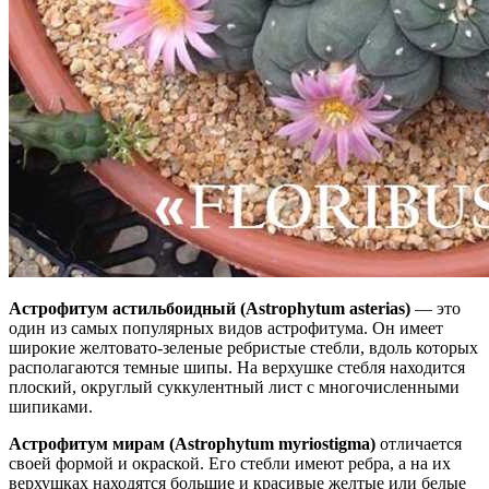
Астрофитум астильбоидный (Astrophytum asterias)
— это
один из самых популярных видов астрофитума. Он имеет
широкие желтовато-зеленые ребристые стебли, вдоль которых
располагаются темные шипы. На верхушке стебля находится
плоский, округлый суккулентный лист с многочисленными
шипиками.
Астрофитум мирам (Astrophytum myriostigma)
отличается
своей формой и окраской. Его стебли имеют ребра, а на их
верхушках находятся большие и красивые желтые или белые