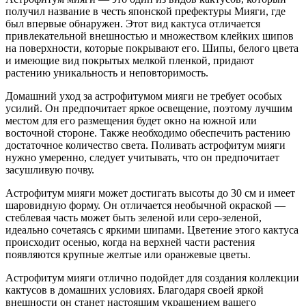
получил название в честь японской префектуры Мияги, где
был впервые обнаружен. Этот вид кактуса отличается
привлекательной внешностью и множеством клейких шипов
на поверхности, которые покрывают его. Шипы, белого цвета
и имеющие вид покрытых мелкой пленкой, придают
растению уникальность и неповторимость.
Домашний уход за астрофитумом мияги не требует особых
усилий. Он предпочитает яркое освещение, поэтому лучшим
местом для его размещения будет окно на южной или
восточной стороне. Также необходимо обеспечить растению
достаточное количество света. Поливать астрофитум мияги
нужно умеренно, следует учитывать, что он предпочитает
засушливую почву.
Астрофитум мияги может достигать высоты до 30 см и имеет
шаровидную форму. Он отличается необычной окраской —
стеблевая часть может быть зеленой или серо-зеленой,
идеально сочетаясь с яркими шипами. Цветение этого кактуса
происходит осенью, когда на верхней части растения
появляются крупные желтые или оранжевые цветы.
Астрофитум мияги отлично подойдет для создания коллекции
кактусов в домашних условиях. Благодаря своей яркой
внешности он станет настоящим украшением вашего