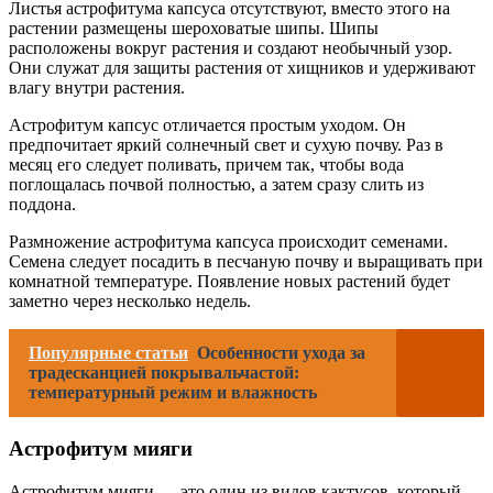
Листья астрофитума капсуса отсутствуют, вместо этого на
растении размещены шероховатые шипы. Шипы
расположены вокруг растения и создают необычный узор.
Они служат для защиты растения от хищников и удерживают
влагу внутри растения.
Астрофитум капсус отличается простым уходом. Он
предпочитает яркий солнечный свет и сухую почву. Раз в
месяц его следует поливать, причем так, чтобы вода
поглощалась почвой полностью, а затем сразу слить из
поддона.
Размножение астрофитума капсуса происходит семенами.
Семена следует посадить в песчаную почву и выращивать при
комнатной температуре. Появление новых растений будет
заметно через несколько недель.
Популярные статьи
Особенности ухода за
традесканцией покрывальчастой:
температурный режим и влажность
Астрофитум мияги
Астрофитум мияги — это один из видов кактусов, который