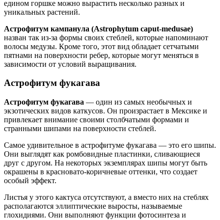
едином горшке можно вырастить несколько разных и
уникальных растений.
Астрофитум кампанула (Astrophytum caput-medusae)
назван так из-за формы своих стеблей, которые напоминают
волосы медузы. Кроме того, этот вид обладает сетчатыми
пятнами на поверхности ребер, которые могут меняться в
зависимости от условий выращивания.
Астрофитум фукагава
Астрофитум фукагава
— один из самых необычных и
экзотических видов каткусов. Он произрастает в Мексике и
привлекает внимание своими столбчатыми формами и
странными шипами на поверхности стеблей.
Самое удивительное в астрофитуме фукагава — это его шипы.
Они выглядят как ромбовидные пластинки, сливающиеся
друг с другом. На некоторых экземплярах шипы могут быть
окрашены в красновато-коричневые оттенки, что создает
особый эффект.
Листья у этого кактуса отсутствуют, а вместо них на стеблях
располагаются эллиптические выросты, называемые
глохидиями. Они выполняют функции фотосинтеза и