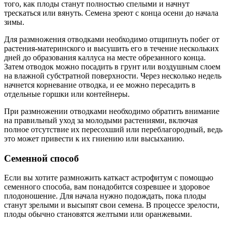
того, как плоды станут полностью спелыми и начнут
трескаться или вянуть. Семена зреют с конца осени до начала
зимы.
Для размножения отводками необходимо отщипнуть побег от
растения-материнского и высушить его в течение нескольких
дней до образования каллуса на месте обрезанного конца.
Затем отводок можно посадить в грунт или воздушным слоем
на влажной субстратной поверхности. Через несколько недель
начнется корневание отводка, и ее можно пересадить в
отдельные горшки или контейнеры.
При размножении отводками необходимо обратить внимание
на правильный уход за молодыми растениями, включая
полное отсутствие их пересохший или переблагородный, ведь
это может привести к их гниению или высыханию.
Семенной способ
Если вы хотите размножить каткаст астрофитум с помощью
семенного способа, вам понадобится созревшее и здоровое
плодоношение. Для начала нужно подождать, пока плоды
станут зрелыми и высыпят свои семена. В процессе зрелости,
плоды обычно становятся желтыми или оранжевыми.