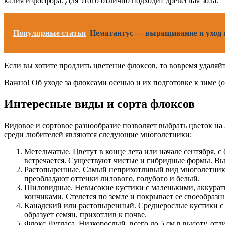
калия и фосфора. Для этого отлично подходит древесная зола.
Популярные статьи
Нематантус — выращивание и уход 
Если вы хотите продлить цветение флоксов, то вовремя удаляйт
Важно! Об уходе за флоксами осенью и их подготовке к зиме (о
Интересные виды и сорта флоксов
Видовое и сортовое разнообразие позволяет выбрать цветок на
среди любителей являются следующие многолетники:
Метельчатые. Цветут в конце лета или начале сентября, 
встречается. Существуют чистые и гибридные формы. Выс
Растопыренные. Самый неприхотливый вид многолетника
преобладают оттенки лилового, голубого и белый.
Шиловидные. Невысокие кустики с маленькими, аккуратно
кончиками. Стелется по земле и покрывает ее своеобразн
Канадский или растопыренный. Среднерослые кустики с 
образует семян, прихотлив к почве.
Флокс Дугласа. Низкорослый, всего до 5 см в высоту, отл