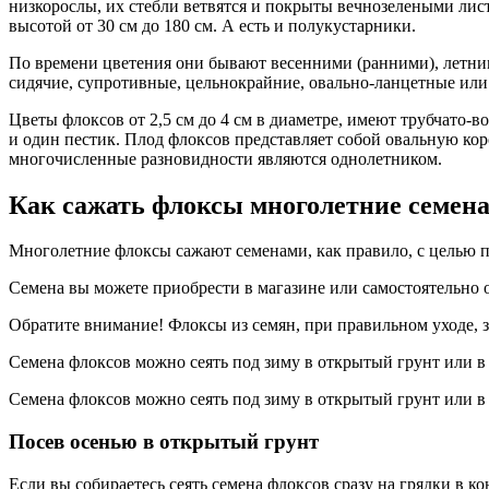
низкорослы, их стебли ветвятся и покрыты вечнозелеными лист
высотой от 30 см до 180 см. А есть и полукустарники.
По времени цветения они бывают весенними (ранними), летним
сидячие, супротивные, цельнокрайние, овально-ланцетные ил
Цветы флоксов от 2,5 см до 4 см в диаметре, имеют трубчато-
и один пестик. Плод флоксов представляет собой овальную кор
многочисленные разновидности являются однолетником.
Как сажать флоксы многолетние семена
Многолетние флоксы сажают семенами, как правило, с целью по
Семена вы можете приобрести в магазине или самостоятельно о
Обратите внимание! Флоксы из семян, при правильном уходе, за
Семена флоксов можно сеять под зиму в открытый грунт или в 
Семена флоксов можно сеять под зиму в открытый грунт или в 
Посев осенью в открытый грунт
Если вы собираетесь сеять семена флоксов сразу на грядки в ко