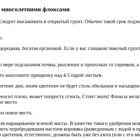
а многолетними флоксами
 следует высаживать в открытый грунт. Обычно такой срок подход
ю.
дородная, богатая органикой. Если у вас слишком тяжелый грунт,
о мере подсыхания почвы, рыхлении и прополках от сорняков, а
 то выполните прищипку над 4-5 парой листьев.
летние дни, иначе цветение не будет столь обильным и насыще
еносит плохо, может попросту сгнить. Стоит знать! Флоксы жела
ое место
на новое место.
ля наращивания зеленой массы. В качестве такого удобрения мо
брить перебродившим настоем коровяка (разведенным с водой в 
цветения, естественно, должны быть уже без азота (или с его 