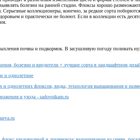
выявлять болезни на ранней стадии. Флоксы хорошо размножаютс
я. Серьезные коллекционеры, конечно, за редкие сорта поборютс
оровьем и практически не болеют. Если в коллекции есть десято
ия.
 рыхления почвы и подкормок. В засушливую погоду поливать ну