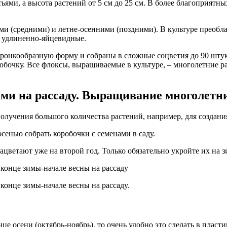
ьями, а высота растений от 5 см до 25 см. В более благоприят
и (средними) и летне-осенними (поздними). В культуре преобла
и удлиненно-яйцевидные.
воронкообразную форму и собраны в сложные соцветия до 90 штук
обочку. Все флоксы, выращиваемые в культуре, – многолетние ра
ми на рассаду. Выращивание многолетни
лучения большого количества растений, например, для создания
сенью собрать коробочки с семенами в саду.
цветают уже на второй год. Только обязательно укройте их на з
конце зимы-начале весны на рассаду
конце зимы-начале весны на рассаду.
нце осени (октябрь-ноябрь), то очень удобно это сделать в плас