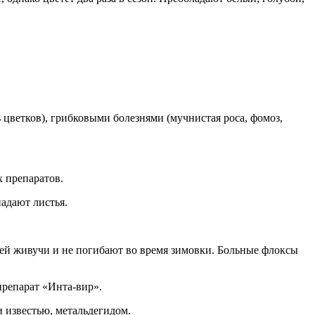
 цветков), грибковыми болезнями (мучнистая роса, фомоз,
 препаратов.
адают листья.
вей живучи и не погибают во время зимовки. Больные флоксы
препарат «Инта-вир».
 известью, метальдегидом.