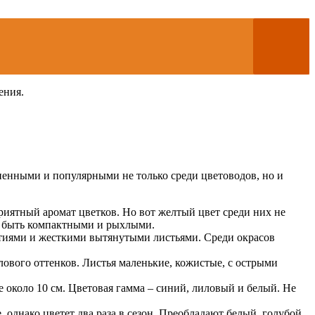
ения.
аненными и популярными не только среди цветоводов, но и
приятный аромат цветков. Но вот желтый цвет среди них не
ут быть компактными и рыхлыми.
иями и жесткими вытянутыми листьями. Среди окрасов
ового оттенков. Листья маленькие, кожистые, с острыми
около 10 см. Цветовая гамма – синий, лиловый и белый. Не
 однако цветет два раза в сезон. Преобладают белый, голубой,