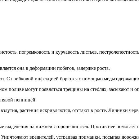
стость, погремковость и курчавость листьев, пестролепестность
ляется она в деформации побегов, задержке роста.
ют. C грибковой инфекцией борются с помощью медьсодержащих
м поливе могут появляться трещины на стеблях, засыхают и оп
юнявой пенницей.
вздутия, растения искривляются, отстают в росте. Личинки чер
ые выделения на нижней стороне листьев. Против нее помогает 
 Уничтожают вредителей, устраивая приманки, посыпая дорожки