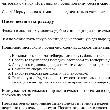
литровых бутылок. По правилам посева под зиму, сеять нужно т
Совет! Норму посева в зимний период желательно увеличить п
Посев весной на рассаду
Флоксы в домашних условиях удобно сеять в одноразовые емко
Землю можно взять самую обычную универсальную для выращив
Пошаговая инструкция посева многолетних флоксов семенами:
Насыпьте землю в контейнеры где-то чуть больше полови
Пролейте грунт перед посадкой раствором фитоспорина д
Аккуратно и равномерно разложите семена по поверхност
Присыпьте сверху почвой.
Накройте емкость крышкой или спанбондом.
Теперь нужно будет поставить емкость с посевами на свеж
таких условиях держится наиболее приемлемая температу
Если у вас нет возможности привезти емкости с посевами в сад
флоксов из семян.
Предварительно замоченные семена держат в течение 2 недель 
недель до проклевывания семян. После этого сажают в емкости