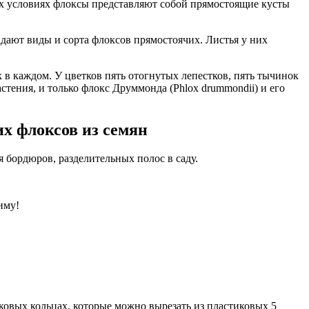
ных условиях флоксы представляют собой прямостоящие кусты
дают виды и сорта флоксов прямостоячих. Листья у них
 в каждом. У цветков пять отогнутых лепестков, пять тычинок
стения, и только флокс Друммонда (Phlox drummondii) и его
х флоксов из семян
 бордюров, разделительных полос в саду.
иму!
тиковых кольцах, которые можно вырезать из пластиковых 5