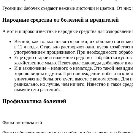
Гусеницы бабочек съедают нежные листочки и цветки. От них
Народные средства от болезней и вредителей
А вот и широко известные народные средства для оздоровления
Весной, как только появятся ростки, их обильно посыпаю
в 12 л воды. Отдельно растворяют один кусок хозяйстве
употреблением процеживают. При необходимости обработ
Еще одно старое и надежное средство – обработка кусто
хозяйственное мыло. Некоторые садоводы добавляют вме
И в заключение – немного о нематоде. Это такой невиди
хорошо видны вздутия. При повреждении побеги искривля
уничтожение больного куста вместе с комом земли. Для 
радикально, но лучше, чем ничего. Известно и такое сред
иммунитета растений.
Профилактика болезней
Флокс метельчатый
Флоксы болеют вирусными и грибными болезнями, все болезни 