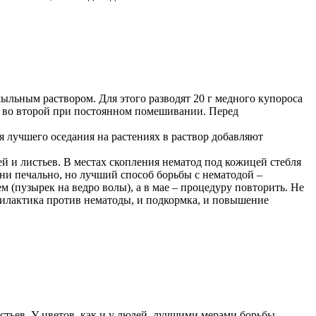
мыльным раствором. Для этого разводят 20 г медного купороса
ют во второй при постоянном помешивании. Перед
 лучшего оседания на растениях в раствор добавляют
й и листьев. В местах скопления нематод под кожицей стебля
ни печально, но лучший способ борьбы с нематодой –
(пузырек на ведро волы), а в мае – процедуру повторить. Не
рофилактика против нематоды, и подкормка, и повышение
тьев. У цветов, как и у людей, лучшими мерами борьбы