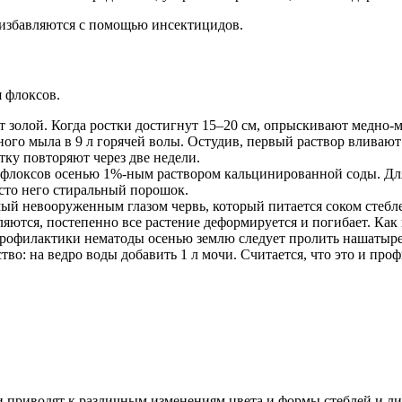
 избавляются с помощью инсектицидов.
 флоксов.
т золой. Когда ростки достигнут 15–20 см, опрыскивают медно-
нного мыла в 9 л горячей волы. Остудив, первый раствор влива
ку повторяют через две недели.
в флоксов осенью 1%-ным раствором кальцинированной соды. Для
сто него стиральный порошок.
мый невооруженным глазом червь, который питается соком стебле
ются, постепенно все растение деформируется и погибает. Как 
профилактики нематоды осенью землю следует пролить нашатырем 
ство: на ведро воды добавить 1 л мочи. Считается, что это и п
приводят к различным изменениям цвета и формы стеблей и лис