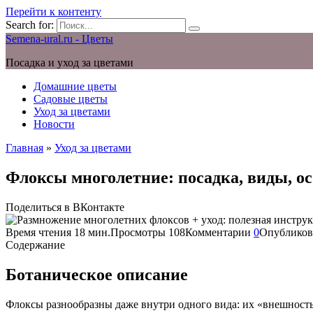
Перейти к контенту
Search for:
Semena-ural.ru - Цветы
Посадка и уход за цветами
Домашние цветы
Садовые цветы
Уход за цветами
Новости
Главная
»
Уход за цветами
Флоксы многолетние: посадка, виды, о
Поделиться в ВКонтакте
Время чтения
18 мин.
Просмотры
108
Комментарии
0
Опубликов
Содержание
Ботаническое описание
Флоксы разнообразны даже внутри одного вида: их «внешность»