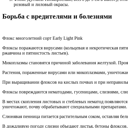
розовый и лиловый окрасы.
Борьба с вредителями и болезнями
Флокс многолетний сорт Early Light Pink
Флоксы поражаются вирусами (кольцевая и некротическая пятни
ржавчина и пятнистость листьев).
Микоплазмы становятся причиной заболевания желтухой. Прояв
Растения, пораженные вирусами или микоплазмами, уничтожа
При выращивании флоксов на кислых почвах и при неправильно
Флоксы повреждаются нематодами, гусеницами, слизнями, сл
В местах скопления листовых и стеблевых нематод появляются 
уничтожают, почву обрабатывают специальными препаратами.
Слюнявая пенница питается растительным соком, оставляя бел
В дождливую погоду слизни объедают листья, бутоны флоксов.