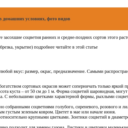
в домашних условиях, фото видов
е засохшие соцветия ранних и средне-поздних сортов этого раст
брезка, укрытие) подробнее читайте в этой статье
 любой вкус: размер, окрас, предназначение. Самыми распростр
с богатством сортовых окрасов может соперничать только яркий 
ота куста – от 50 см до 1 м. Форма соцветий шаровидная, мог
. С небольшими цветками характерной формы, рыхлыми соцвет
 собранными соцветиями голубого, сиреневого, розового и лил
ым густым зеленым ковром. Цветет в мае или начале июня.
относительно крупными цветками. Зонтики соцветий в диаметре 
ично подходит для замены газона. Листики и цветочки маленькие,