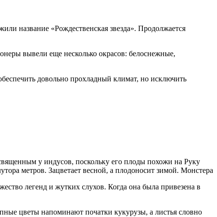
ужили название «Рождественская звезда». Продолжается
онеры вывели еще несколько окрасов: белоснежные,
ь обеспечить довольно прохладный климат, но исключить
вященным у индусов, поскольку его плоды похожи на Руку
лутора метров. Зацветает весной, а плодоносит зимой. Монстера
ество легенд и жутких слухов. Когда она была привезена в
упные цветы напоминают початки кукурузы, а листья словно