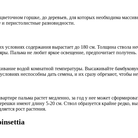
цветочном горшке, до деревьев, для которых необходима массив
е и перистолистные разновидности.
их условиях содержания вырастает до 180 см. Толщина ствола н
яры. Пальма не любит яркое освещение, предпочитает полутень.
скивание водой комнатной температуры. Высаживайте бамбукову
словиях неспособны дать семена, и их сразу обрезают, чтобы не
артире пальма растет медленно, за год у нее может сформироват
черешки имеют длину 5-20 см. Ствол образуется крайне редко, в
ляется рост растения.
insettia