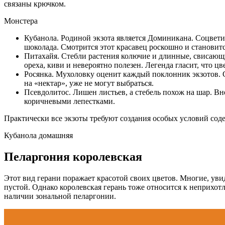
связаны крючком.
Монстера
Кубанола. Родиной экзота является Доминикана. Соцвети
шоколада. Смотрится этот красавец роскошно и становит
Питахайя. Стебли растения колючие и длинные, свисающи
ореха, киви и невероятно полезен. Легенда гласит, что
Росянка. Мухоловку оценит каждый поклонник экзотов. 
на «нектар», уже не могут выбраться.
Псевдолитос. Лишен листьев, а стебель похож на шар. 
коричневыми лепестками.
Практически все экзоты требуют создания особых условий соде
Кубанола домашняя
Пеларгония королевская
Этот вид герани поражает красотой своих цветов. Многие, увиде
пустой. Однако королевская герань тоже относится к неприх
наличии зональной пеларгонии.