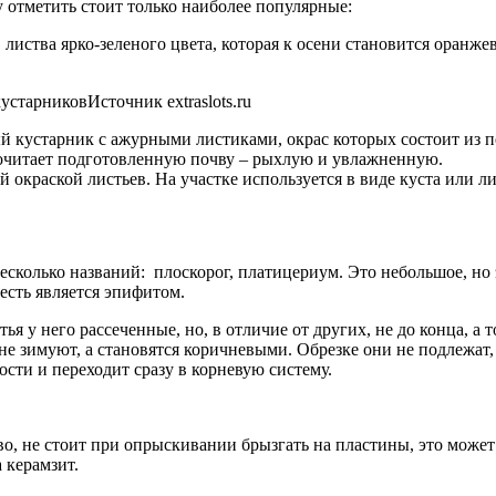
 отметить стоит только наиболее популярные:
 листва ярко-зеленого цвета, которая к осени становится оранж
старниковИсточник extraslots.ru
кустарник с ажурными листиками, окрас которых состоит из пе
почитает подготовленную почву – рыхлую и увлажненную.
ой окраской листьев. На участке используется в виде куста или
сколько названий: плоскорог, платицериум. Это небольшое, но 
есть является эпифитом.
ья у него рассеченные, но, в отличие от других, не до конца, а 
 зимуют, а становятся коричневыми. Обрезке они не подлежат, 
сти и переходит сразу в корневую систему.
иво, не стоит при опрыскивании брызгать на пластины, это може
 керамзит.