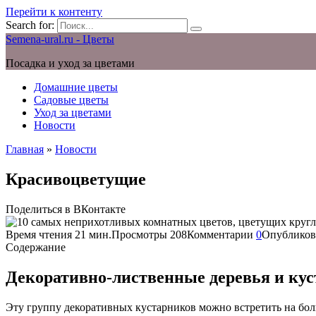
Перейти к контенту
Search for:
Semena-ural.ru - Цветы
Посадка и уход за цветами
Домашние цветы
Садовые цветы
Уход за цветами
Новости
Главная
»
Новости
Красивоцветущие
Поделиться в ВКонтакте
Время чтения
21 мин.
Просмотры
208
Комментарии
0
Опубликов
Содержание
Декоративно-лиственные деревья и ку
Эту группу декоративных кустарников можно встретить на бо