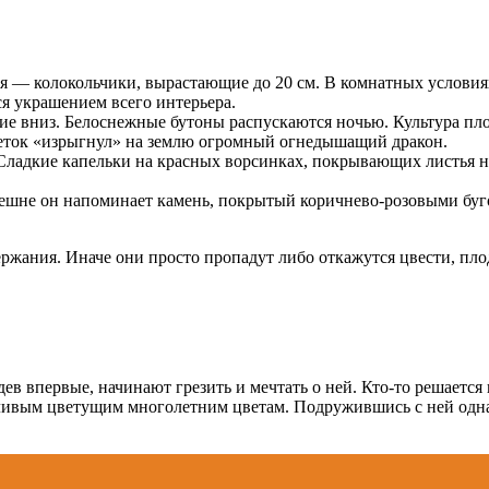
я — колокольчики, вырастающие до 20 см. В комнатных условиях
ся украшением всего интерьера.
е вниз. Белоснежные бутоны распускаются ночью. Культура пло
 цветок «изрыгнул» на землю огромный огнедышащий дракон.
Сладкие капельки на красных ворсинках, покрывающих листья на
Внешне он напоминает камень, покрытый коричнево-розовыми буг
ржания. Иначе они просто пропадут либо откажутся цвести, пло
в впервые, начинают грезить и мечтать о ней. Кто-то решается и 
отливым цветущим многолетним цветам. Подружившись с ней одн