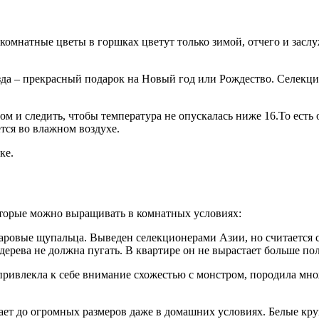
комнатные цветы в горшках цветут только зимой, отчего и засл
да – прекрасный подарок на Новый год или Рождество. Селекци
том и следить, чтобы температура не опускалась ниже 16.То ест
тся во влажном воздухе.
ке.
оторые можно выращивать в комнатных условиях:
овые щупальца. Выведен селекционерами Азии, но считается с
дерева не должна пугать. В квартире он не вырастает больше по
ривлекла к себе внимание схожестью с монстром, породила множ
ает до огромных размеров даже в домашних условиях. Белые кр