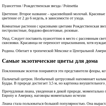
Пуансеттия / Рождественская звезда / Poinsettia
Цветение. Второе название – красивейший молочай. Красивые 
цветение от 2 до 6 недель, в зависимости от ухода.
Комнатные растения с красивыми цветами Рождественская звез
пестролистные, бордово-фиолетовые, розовые.
Уход. Следует поставить пуансеттию в место с рассеянным све
сквозняки. Красавица не переносит опрыскивания, хотя нуждае
Родина. Обитает в тропической Мексике и Центральной Амери
Самые экзотические цветы для дома
Поклонникам экзотов понравятся эти представители флоры, к
Пальчатый цитрон. Необычный цитрусовый напоминает кальмар
Будды. В природе достигает 3,5 м, но картинка внушительного 
Причудливая лиана, увиденная в дикой природе, моментально п
Европу и Америку, наговоры моментально исчезли
Лиана стала пользоваться большой популярностью. Она выраст