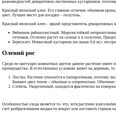
разновидностей декоративно-лиственных кустарников, поэтому
Красный японский клен. Его главные отличия: объемная крона,
цвет. Лучшее место для посадки – полутень.
Красный японский клен – яркий представитель декоративных ку
Рябинник рябинолистный. Морозостойкий неприхотливый 
оттенков. Отлично растет на солнце и в полутени. Пред
Бересклет. Невысокий кустарник (не выше 0,6 м) с пестр
Олений рог
Среди не цветущих комнатных цветов данное растение имеет не
преимущества. В естественных условиях живет на деревьях, то 
Листва. Растение относится к папоротникам, поэтому лист
Бывают двух типов – обычные и спороносные. Обычные не
Стебель. Укороченный, находится фактически на поверхно
Особенностью ухода является то, что, хотя растение влаголюб
счет разбрызгивания жидкости вокруг или поставить горшок на