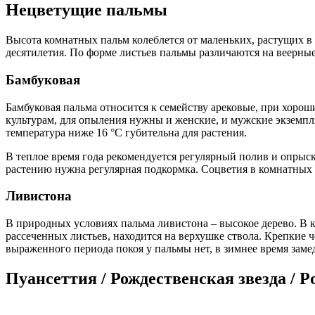
Нецветущие пальмы
Высота комнатных пальм колеблется от маленьких, растущих в 
десятилетия. По форме листьев пальмы различаются на веерны
Бамбуковая
Бамбуковая пальма относится к семейству арековые, при хорош
культурам, для опыления нужны и женские, и мужские экземпл
температура ниже 16 °С губительна для растения.
В теплое время года рекомендуется регулярный полив и опры
растению нужна регулярная подкормка. Соцветия в комнатных у
Ливистона
В природных условиях пальма ливистона – высокое дерево. В кв
рассеченных листьев, находится на верхушке ствола. Крепкие 
выраженного периода покоя у пальмы нет, в зимнее время замед
Пуансеттия / Рождественская звезда / Po