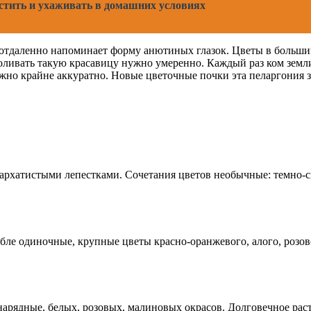
стить и ухаживать в домашних условиях
в отдаленно напоминает форму анютиных глазок. Цветы в больш
ливать такую красавицу нужно умеренно. Каждый раз ком земли 
ужно крайне аккуратно. Новые цветочные почки эта пеларгония з
бархатистыми лепестками. Сочетания цветов необычные: темно-с
.
ебле одиночные, крупные цветы красно-оранжевого, алого, розо
рядные, белых, розовых, малиновых окрасов. Долговечное раст