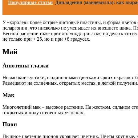
Популярные статьи
Дипладения (мандевилла): как выра
У «королев» более острые листовые пластины, и форма цвето
пеларгонии, что нисколько не уменьшает их внешнего шика. По
Весной растение тоже принято «подстригать», но делать это н
не только при + 25, но и при +6 градусах.
Май
Анютины глазки
Невысокие кустики, с одиночными цветками ярких окрасок с 
Размещают на солнечных, открытых местах, в легкой полутени
Мак
Многолетний мак – высокое растение. На жестком, сильном ст
открытых и полузатененных участках.
Пион
Пышное цветение пионов украшает цветник. Цветы крупные, на