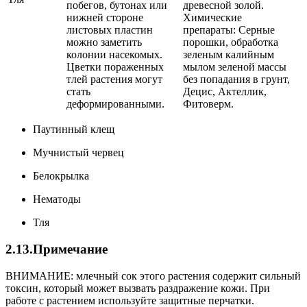
побегов, бутонах или
древесной золой.
нижней стороне
Химические
листовых пластин
препараты: Серные
можно заметить
порошки, обработка
колонии насекомых.
зеленым калийным
Цветки пораженных
мылом зеленой массы
тлей растения могут
без попадания в грунт,
стать
Децис, Актеллик,
деформированными.
Фитоверм.
Паутинный клещ
Мучнистый червец
Белокрылка
Нематоды
Тля
2.13.Примечание
ВНИМАНИЕ: млечный сок этого растения содержит сильный
токсин, который может вызвать раздражение кожи. При
работе с растением используйте защитные перчатки.