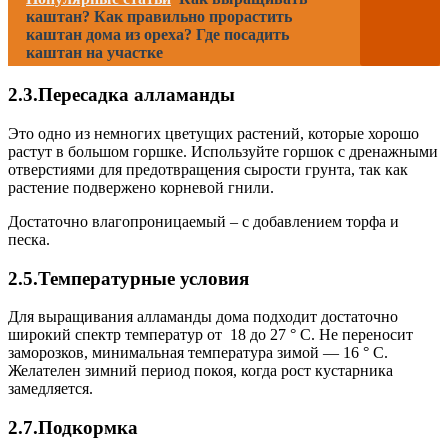
каштан? Как правильно прорастить
каштан дома из ореха? Где посадить
каштан на участке
2.3.Пересадка алламанды
Это одно из немногих цветущих растений, которые хорошо
растут в большом горшке. Используйте горшок с дренажными
отверстиями для предотвращения сырости грунта, так как
растение подвержено корневой гнили.
Достаточно влагопроницаемый – с добавлением торфа и
песка.
2.5.Температурные условия
Для выращивания алламанды дома подходит достаточно
широкий спектр температур от 18 до 27 ° C. Не переносит
заморозков, минимальная температура зимой — 16 ° C.
Желателен зимний период покоя, когда рост кустарника
замедляется.
2.7.Подкормка