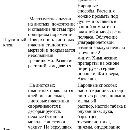
Народные
способы. Растения
можно промыть под
Малозаметная паутина
душем и оставить в
на листьях, пожелтение
ванной комнате во
и опадание листвы при
влажной атмосфере на
обширном поражении.
полчаса. Облучение
Паутинный
Поверхность листовых
ультрафиолетовой
клещ
пластин становится
лампой каждую неделю
мертвой и покрывается
в течение 2
небольшими
минут. Химические
трещинками. Развитие
препараты на основе
растений замедляется.
пиретрума, серные
порошки, Фитоверм,
Актеллик.
На листовых
Народные способы:
пластинах появляются
настой крапивы, отвар
клейкие капельки,
листьев ревеня, полыни,
листовые пластинки
мыльный
сворачиваются и
раствор, настой табака и
деформируются,
одуванчика, лука,
нежные бутоны и
бархатцев,
молодые листочки
тысячелистника,
чахнут. На верхушках
пижмы, опудривание
Тля