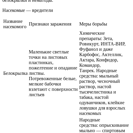
белокрылки и нематоды.
Насекомые — вредители
Название
Признаки заражения
Меры борьбы
насекомого
Химические
препараты: Зета,
Ровикурт, ИНТА-ВИР,
Фуфанол и даже
Маленькие светлые
Карбофос, Актеллик,
точки на листовых
Актара, Конфидор,
пластинках,
Командор,
пожелтение и опадание
Танрек. Народные
Белокрылка
листвы.
средства: мыльный
Потревоженные белые,
раствор, чесночный
мелкие бабочки
раствор, настой
взлетают с поверхности
тысячелистника и
листьев
табака, настой
одуванчиков, клейкие
ловушки для взрослых
насекомых
Народные
средства: опрыскивание
мыльно — спиртовым