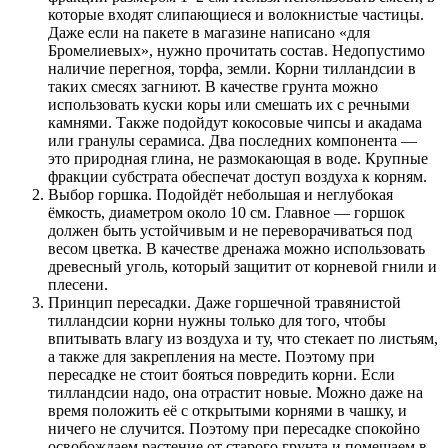
которые входят слипающиеся и волокнистые частицы.
Даже если на пакете в магазине написано «для
Бромелиевых», нужно прочитать состав. Недопустимо
наличие перегноя, торфа, земли. Корни тилландсии в
таких смесях загниют. В качестве грунта можно
использовать куски коры или смешать их с речными
камнями. Также подойдут кокосовые чипсы и акадама
или гранулы серамиса. Два последних компонента —
это природная глина, не размокающая в воде. Крупные
фракции субстрата обеспечат доступ воздуха к корням.
Выбор горшка. Подойдёт небольшая и неглубокая
ёмкость, диаметром около 10 см. Главное — горшок
должен быть устойчивым и не переворачиваться под
весом цветка. В качестве дренажа можно использовать
древесный уголь, который защитит от корневой гнили и
плесени.
Принцип пересадки. Даже горшечной травянистой
тилландсии корни нужны только для того, чтобы
впитывать влагу из воздуха и ту, что стекает по листьям,
а также для закрепления на месте. Поэтому при
пересадке не стоит бояться повредить корни. Если
тилландсии надо, она отрастит новые. Можно даже на
время положить её с открытыми корнями в чашку, и
ничего не случится. Поэтому при пересадке спокойно
освобождаем растение от старого грунта и помещаем в