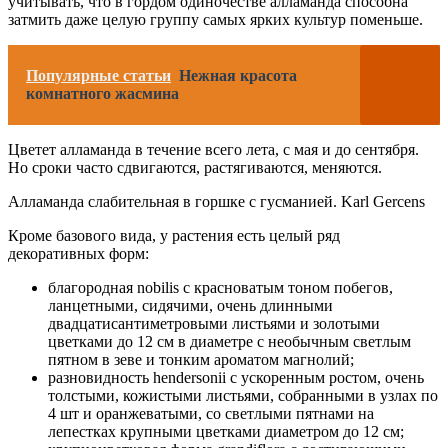
учитывать, что в гордом одиночестве алламанда способна
затмить даже целую группу самых ярких культур поменьше.
Популярные статьи
Нежная красота
комнатного жасмина
Цветет алламанда в течение всего лета, с мая и до сентября.
Но сроки часто сдвигаются, растягиваются, меняются.
Алламанда слабительная в горшке с гусманией. Karl Gercens
Кроме базового вида, у растения есть целый ряд
декоративных форм:
благородная nobilis с красноватым тоном побегов,
ланцетными, сидячими, очень длинными
двадцатисантиметровыми листьями и золотыми
цветками до 12 см в диаметре с необычным светлым
пятном в зеве и тонким ароматом магнолий;
разновидность hendersonii с ускоренным ростом, очень
толстыми, кожистыми листьями, собранными в узлах по
4 шт и оранжеватыми, со светлыми пятнами на
лепестках крупными цветками диаметром до 12 см;