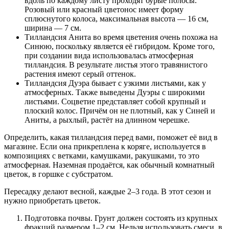
вдоль по каждому листу проходят бурые полосы.
Розовый или красный цветонос имеет форму
сплюснутого колоса, максимальная высота — 16 см,
ширина — 7 см.
Тилландсия Анита во время цветения очень похожа на
Синюю, поскольку является её гибридом. Кроме того,
при создании вида использовалась атмосферная
тилландсия. В результате листья этого травянистого
растения имеют серый оттенок.
Тилландсия Дуэра бывает с узкими листьями, как у
атмосферных. Также выведены Дуэры с широкими
листьями. Соцветие представляет собой крупный и
плоский колос. Причём он не плотный, как у Синей и
Аниты, а рыхлый, растёт на длинном черешке.
Определить, какая тилландсия перед вами, поможет её вид в
магазине. Если она прикреплена к коряге, используется в
композициях с ветками, камушками, ракушками, то это
атмосферная. Наземная продаётся, как обычный комнатный
цветок, в горшке с субстратом.
Пересадку делают весной, каждые 2–3 года. В этот сезон и
нужно приобретать цветок.
Подготовка почвы. Грунт должен состоять из крупных
фракций размером 1–2 см. Нельзя использовать смеси, в