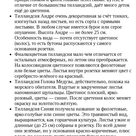
отличие от большинства тилландсий, даёт много деток
ещё до цветения.
Тилландсия Андре очень декоративная за счёт тонких,
изогнутых назад листьев, но есть сорта с прямыми
листьями. В любом случае имеется бурое или серое
опушение. Высота Андре — не более 25 см.
Особенность вида — почти отсутствует цветонос
(колос), то есть бутоны распускаются у самого
основания розетки.
Фиалкоцветная тилландсия мало чем отличается от
остальных атмосферных, но летом она преображается.
На колосовидном цветоносе появляются фиолетовые
или белые цветы. Листья внутри розетки меняют цвет с
серебристо-зелёного на красный.
Тилландсия Голова Медузы, действительно, похожа на
морского обитателя. Вздутые и закрученные листья
напоминают щупальцы. Цветонос плоский, ярко-
розовый, цветы — синие. После цветения колос меняет
окраску на золотисто-жёлтую.
Тилландсия Синяя получила название за фиолетовые,
ярко-голубые или синие цветы. Это травянистый вид,
выращивается, как горшечная культура. Листья узкие и
длинные (до 25 см) собраны в розетку. По всей длине
они зелёные, но у основания красно-коричневые, плюс