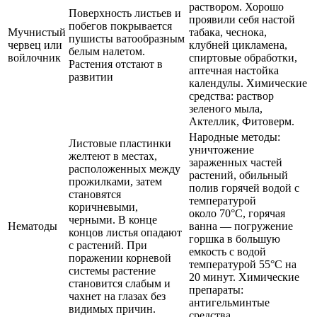
раствором. Хорошо
Поверхность листьев и
проявили себя настой
побегов покрывается
Мучнистый
табака, чеснока,
пушисты ватообразным
червец или
клубней цикламена,
белым налетом.
войлочник
спиртовые обработки,
Растения отстают в
аптечная настойка
развитии
календулы. Химические
средства: раствор
зеленого мыла,
Актеллик, Фитоверм.
Народные методы:
Листовые пластинки
уничтожение
желтеют в местах,
зараженных частей
расположенных между
растений, обильный
прожилками, затем
полив горячей водой с
становятся
температурой
коричневыми,
около 70°С, горячая
черными. В конце
Нематоды
ванна — погружение
концов листья опадают
горшка в большую
с растений. При
емкость с водой
поражении корневой
температурой 55°С на
системы растение
20 минут. Химические
становится слабым и
препараты:
чахнет на глазах без
антигельминтые
видимых причин.
средства.