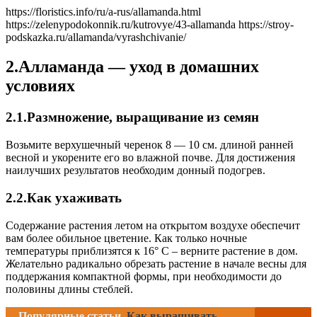
https://floristics.info/ru/a-rus/allamanda.html
https://zelenypodokonnik.ru/kutrovye/43-allamanda https://stroy-
podskazka.ru/allamanda/vyrashchivanie/
2.Алламанда — уход в домашних
условиях
2.1.Размножение, выращивание из семян
Возьмите верхушечный черенок 8 — 10 см. длиной ранней
весной и укорените его во влажной почве. Для достижения
наилучших результатов необходим донный подогрев.
2.2.Как ухаживать
Содержание растения летом на открытом воздухе обеспечит
вам более обильное цветение. Как только ночные
температуры приблизятся к 16° С – верните растение в дом.
Желательно радикально обрезать растение в начале весны для
поддержания компактной формы, при необходимости до
половины длины стеблей.
Популярные статьи
Как выращивать