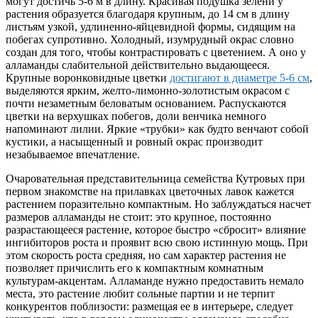
могут достичь 5-6 м в длину. Красивая подушка зелени у
растения образуется благодаря крупным, до 14 см в длину
листьям узкой, удлиненно-яйцевидной формы, сидящим на
побегах супротивно. Холодный, изумрудный окрас словно
создан для того, чтобы контрастировать с цветением. А оно у
алламанды слабительной действительно выдающееся.
Крупные воронковидные цветки
достигают в диаметре 5-6 см
,
выделяются ярким, желто-лимонно-золотистым окрасом с
почти незаметным беловатым основанием. Распускаются
цветки на верхушках побегов, доли венчика немного
напоминают лилии. Яркие «трубки» как будто венчают собой
кустики, а насыщенный и ровный окрас производит
незабываемое впечатление.
Очаровательная представительница семейства Кутровых при
первом знакомстве на прилавках цветочных лавок кажется
растением поразительно компактным. Но заблуждаться насчет
размеров алламанды не стоит: это крупное, постоянно
разрастающееся растение, которое быстро «сбросит» влияние
ингибиторов роста и проявит всю свою истинную мощь. При
этом скорость роста средняя, но сам характер растения не
позволяет причислить его к компактным комнатным
культурам-акцентам. Алламанде нужно предоставить немало
места, это растение любит сольные партии и не терпит
конкурентов поблизости: размещая ее в интерьере, следует