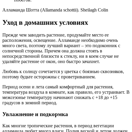
Алламанда Шотта (Allamanda schottii). Sheilagh Colin
Уход в домашних условиях
Прежде чем заводить растение, продумайте место ее
расположения, освещение. Алламанде необходимо очень
много света, поэтому лучший вариант – это подоконник с
солнечной стороны. Причем она должна стоять в
непосредственной близости к стеклу, ни в коем случае не
удаляйте растение от окон, оно быстро зачахнет.
Любовь к солнцу сочетается у цветка с боязнью сквозняков,
поэтому будьте осторожны с проветриванием.
Период осени и лета самый комфортный для растения,
температура воздуха в комнате, как правило, его устраивает. В
межсезонье температуру начинают снижать с +18 до +15
градусов в зимний период.
Увлажнение и подкормка
Как многие тропические растения, в период вегетации
алламанда любит много влаги. Полив весной и летом должен