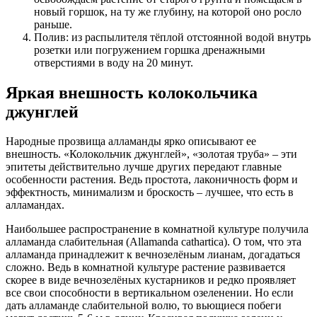
новый горшок, на ту же глубину, на которой оно росло
раньше.
Полив: из распылителя тёплой отстоянной водой внутрь
розетки или погружением горшка дренажными
отверстиями в воду на 20 минут.
Яркая внешность колокольчика
джунглей
Народные прозвища алламанды ярко описывают ее
внешность. «Колокольчик джунглей», «золотая труба» – эти
эпитеты действительно лучше других передают главные
особенности растения. Ведь простота, лаконичность форм и
эффектность, минимализм и броскость – лучшее, что есть в
алламандах.
Наибольшее распространение в комнатной культуре получила
алламанда слабительная (Allamanda cathartica). О том, что эта
алламанда принадлежит к вечнозелёным лианам, догадаться
сложно. Ведь в комнатной культуре растение развивается
скорее в виде вечнозелёных кустарников и редко проявляет
все свои способности в вертикальном озеленении. Но если
дать алламанде слабительной волю, то вьющиеся побеги