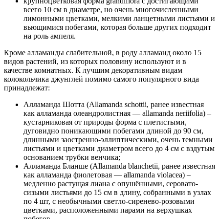
крупноцветковая форма grandiflora с достигающими
всего 10 см в диаметре, но очень многочисленными
лимонными цветками, мелкими ланцетными листьями и
вьющимися побегами, которая больше других подходит
на роль ампеля.
Кроме алламанды слабительной, в роду алламанд около 15
видов растений, из которых половину используют и в
качестве комнатных. К лучшим декоративным видам
колокольчика джунглей помимо самого популярного вида
принадлежат:
Алламанда Шотта (Allamanda schottii, ранее известная
как алламанда олеандролистная — allamanda neriifolia) –
кустарниковая от природы форма с плетистыми,
дуговидно поникающими побегами длиной до 90 см,
длинными заостренно-эллиптическими, очень темными
листьями и цветками диаметром всего до 4 см с вздутым
основанием трубки венчика;
Алламанда Бланше (Allamanda blanchetii, ранее известная
как алламанда фиолетовая — allamanda violacea) –
медленно растущая лиана с опушёнными, серовато-
сизыми листьями до 15 см в длину, собранными в узлах
по 4 шт, с необычными светло-сиренево-розовыми
цветками, расположенными парами на верхушках
побегов.