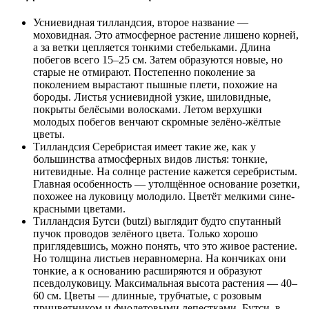
Усниевидная тилландсия, второе название —
моховидная. Это атмосферное растение лишено корней,
а за ветки цепляется тонкими стебельками. Длина
побегов всего 15–25 см. Затем образуются новые, но
старые не отмирают. Постепенно поколение за
поколением вырастают пышные плети, похожие на
бороды. Листья усниевидной узкие, шиловидные,
покрыты белёсыми волосками. Летом верхушки
молодых побегов венчают скромные зелёно-жёлтые
цветы.
Тилландсия Серебристая имеет такие же, как у
большинства атмосферных видов листья: тонкие,
нитевидные. На солнце растение кажется серебристым.
Главная особенность — утолщённое основание розетки,
похожее на луковицу молодило. Цветёт мелкими сине-
красными цветами.
Тилландсия Бутси (butzi) выглядит будто спутанный
пучок проводов зелёного цвета. Только хорошо
приглядевшись, можно понять, что это живое растение.
Но толщина листьев неравномерна. На кончиках они
тонкие, а к основанию расширяются и образуют
псевдолуковицу. Максимальная высота растения — 40–
60 см. Цветы — длинные, трубчатые, с розовым
прицветником и фиолетовыми лепестками. Бутси, в