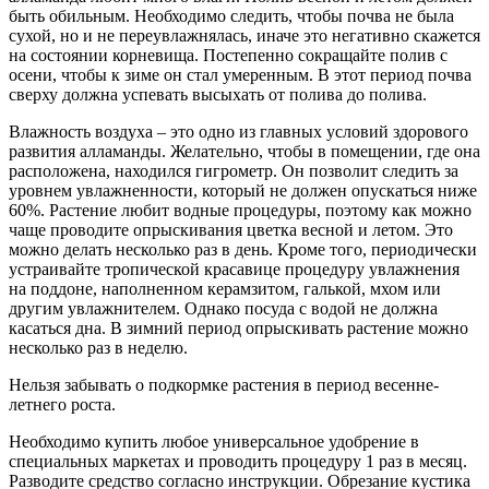
быть обильным. Необходимо следить, чтобы почва не была
сухой, но и не переувлажнялась, иначе это негативно скажется
на состоянии корневища. Постепенно сокращайте полив с
осени, чтобы к зиме он стал умеренным. В этот период почва
сверху должна успевать высыхать от полива до полива.
Влажность воздуха – это одно из главных условий здорового
развития алламанды. Желательно, чтобы в помещении, где она
расположена, находился гигрометр. Он позволит следить за
уровнем увлажненности, который не должен опускаться ниже
60%. Растение любит водные процедуры, поэтому как можно
чаще проводите опрыскивания цветка весной и летом. Это
можно делать несколько раз в день. Кроме того, периодически
устраивайте тропической красавице процедуру увлажнения
на поддоне, наполненном керамзитом, галькой, мхом или
другим увлажнителем. Однако посуда с водой не должна
касаться дна. В зимний период опрыскивать растение можно
несколько раз в неделю.
Нельзя забывать о подкормке растения в период весенне-
летнего роста.
Необходимо купить любое универсальное удобрение в
специальных маркетах и проводить процедуру 1 раз в месяц.
Разводите средство согласно инструкции. Обрезание кустика